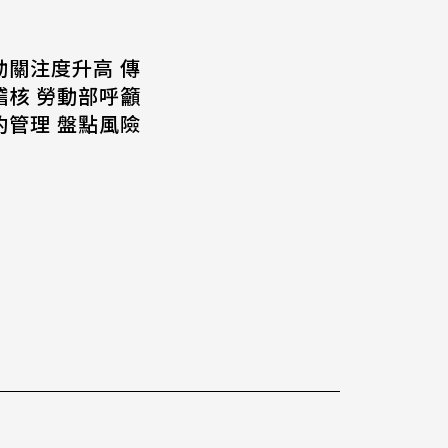
動關注度升高 傳
稽核 勞動部呼籲
約管理 盤點風險