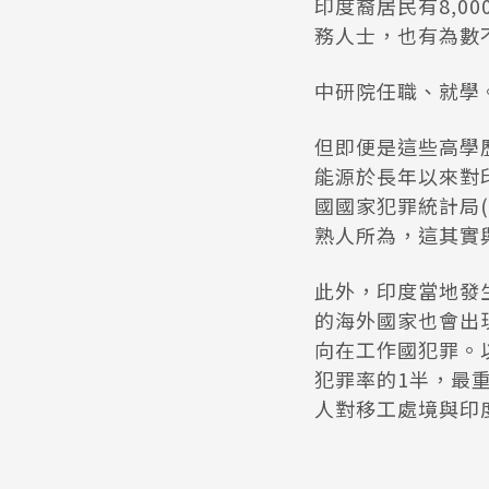
印度裔居民有8,0
務人士，也有為數
中研院任職、就學
但即便是這些高學
能源於長年以來對
國國家犯罪統計局(Na
熟人所為，這其實
此外，印度當地發
的海外國家也會出
向在工作國犯罪。
犯罪率的1半，最
人對移工處境與印