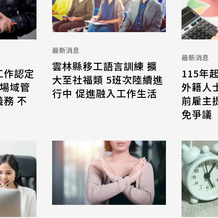
最新消息
最新消息
雲林縣移工語言訓練 擴
工作認定
115年
大至社福類 5班次陸續進
 場域管
外籍人
行中 促進融入工作生活
務 不
前雇主
免爭議