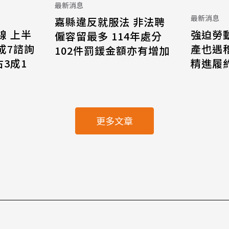
最新消息
最新消息
嘉縣違反就服法 非法聘
線 上半
強迫勞
僱容留最多 114年處分
8成7諮詢
產也遇
102件罰鍰金額亦有增加
3成1
精進履
更多文章