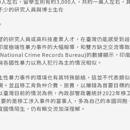
00人左右，留學生則有約3,000人，共約一萬人左右
不少的研究人員與博士生在
。
歷的研究人員或高科技產業人才，在臺灣仍能感受到歧
印度極端性暴力事件的大幅報導，和雙方缺乏交流導致
tional Crime Records Bureau)的數據顯
與各國性暴力以熟人犯行為主的情況相似。
生性暴力事件的環境也有其特殊脈絡，這並不代表類似
現。並且移工背負仲介費、旅費，以賺錢為首要目標的
以臺灣目前的情況為例，內政部警政署統計2022年移
重要的是移工涉入事件的當事人，多為自己的本國同胞
度國情陌生，仍有賴交流加深理解。