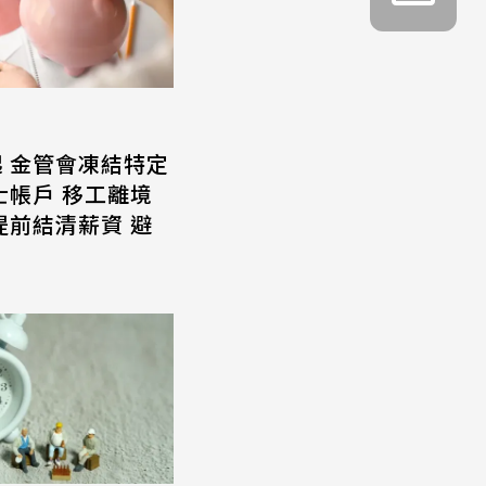
起 金管會凍結特定
士帳戶 移工離境
提前結清薪資 避