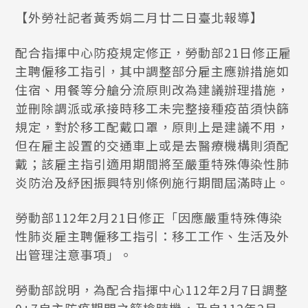
【外勞社記者黃秀娟二月廿二日臺北報導】
配合指揮中心防疫規定修正，勞動部21日修正雇
主聘僱移工指引，其中調整部分雇主應辦措施如
住宿、用餐等分艙分流原則改為建議辦理措施，
並刪除調派或承接時移工未完整接種疫苗須快篩
規定，對於移工配戴口罩，原則上是建議不用，
但在雇主設置的交通車上或是去醫療機構則須配
戴；該雇主指引適用期間將至嚴重特殊傳染性肺
炎防治及紓困振興特別條例施行期間屆滿時止。
勞動部112年2月21日修正「因應嚴重特殊傳染
性肺炎雇主聘僱移工指引：移工工作、生活及外
出管理注意事項」。
勞動部說明，為配合指揮中心112年2月7日調整