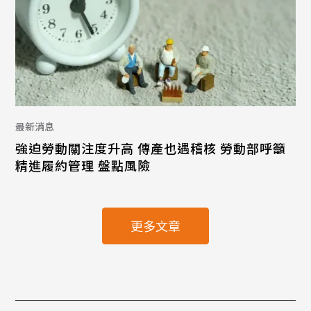
最新消息
強迫勞動關注度升高 傳產也遇稽核 勞動部呼籲
精進履約管理 盤點風險
更多文章