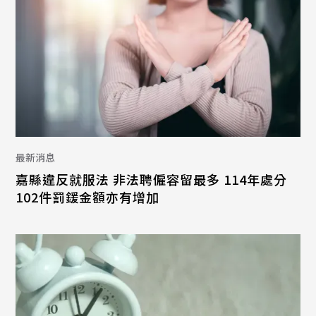
最新消息
嘉縣違反就服法 非法聘僱容留最多 114年處分
102件罰鍰金額亦有增加