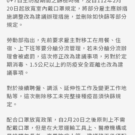
0+7自主防疫期間之篩檢時機，及自112年2月
20日起放寬室內戴口罩規定，將部分雇主應辦措
施調整改為建議辦理措施，並刪除如快篩等部分
規定。
勞動部指出，先前要求雇主對移工在用餐、住
宿、上下班等要分艙分流管理，若未分艙分流辦
理會被處罰，這次修正改為建議事項，另對於定
期消毒、1.5公尺以上的防疫安全距離也改為建
議事項。
對於接續聘僱、調派、延伸性工作及變更工作地
點等，這次刪除移工未完整接種疫苗須快篩規
定。
配合口罩放寬政策，自2月20日之後原則上不需
配戴口罩，但是在大眾運輸工具上、醫療機構或