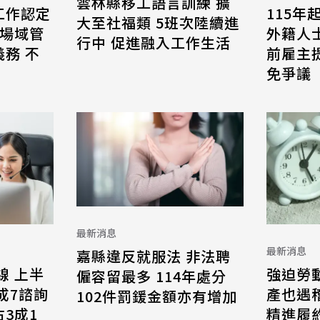
雲林縣移工語言訓練 擴
工作認定
115年
大至社福類 5班次陸續進
 場域管
外籍人
行中 促進融入工作生活
務 不
前雇主
免爭議
最新消息
最新消息
嘉縣違反就服法 非法聘
線 上半
強迫勞
僱容留最多 114年處分
8成7諮詢
產也遇
102件罰鍰金額亦有增加
3成1
精進履