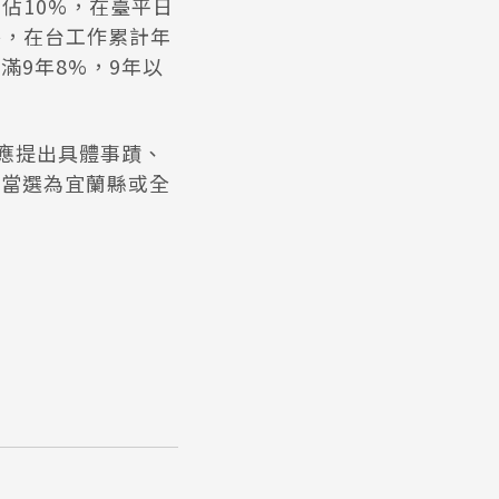
佔10%，在臺平日
外，在台工作累計年
滿9年8%，9年以
應提出具體事蹟、
曾當選為宜蘭縣或全