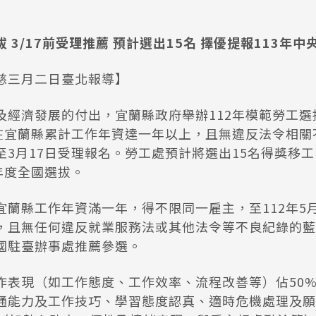
 3/17前受理推薦 預計選出15名 擇優提報113年中
慈三月二日臺北報導】
及經濟發展的付出，宜蘭縣政府舉辦112年模範勞工選
止在宜蘭縣累計工作年資達一年以上，且無違反法令相關
至3月17日受理報名。勞工處預計將選出15名得獎移
年度全國選拔。
宜蘭縣工作年資滿一年，得不限同一雇主，至112年5
，且無任何違反就業服務法或其他法令等不良紀錄的藍
國駐臺辦事處推薦參選。
作表現（如工作態度、工作效率、流程改善等）佔50
通能力及工作技巧、學習態度認真、適時危機處理及願