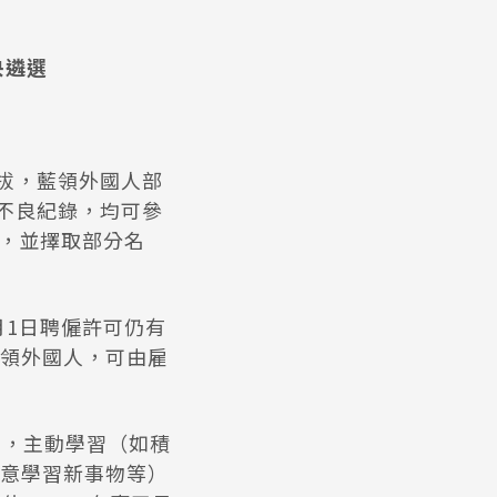
央遴選
拔，藍領外國人部
不良紀錄，均可參
工，並擇取部分名
月1日聘僱許可仍有
領外國人，可由雇
%，主動學習（如積
意學習新事物等）