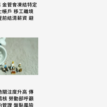
起 金管會凍結特定
士帳戶 移工離境
提前結清薪資 避
動關注度升高 傳
稽核 勞動部呼籲
約管理 盤點風險