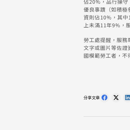
佔20%，品行操
優良事蹟（如積極
資則佔10%，其中
上未滿11年9%，
勞工處提醒，服務
文字或圖片等佐證資
國模範勞工者，不得
分享文章