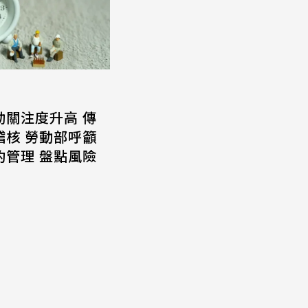
動關注度升高 傳
稽核 勞動部呼籲
約管理 盤點風險