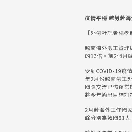
疫情平穩 越勞赴海
【外勞社記者楊孝
越南海外勞工管理局
的13倍。前2個月
受到COVID-1
年2月份越南勞工赴
國際交流已恢復常
將今年輸出目標訂在
2月赴海外工作國家
餘分別為韓國81人