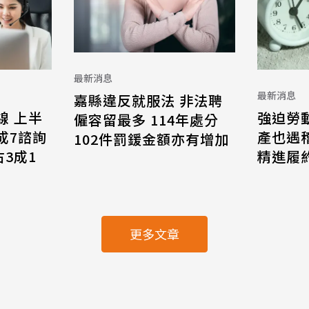
最新消息
最新消息
嘉縣違反就服法 非法聘
線 上半
強迫勞
僱容留最多 114年處分
8成7諮詢
產也遇
102件罰鍰金額亦有增加
3成1
精進履
更多文章