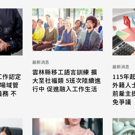
最新消息
最新消息
雲林縣移工語言訓練 擴
工作認定
115年
大至社福類 5班次陸續進
 場域管
外籍人
行中 促進融入工作生活
務 不
前雇主
免爭議