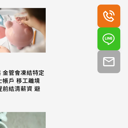
起 金管會凍結特定
士帳戶 移工離境
提前結清薪資 避