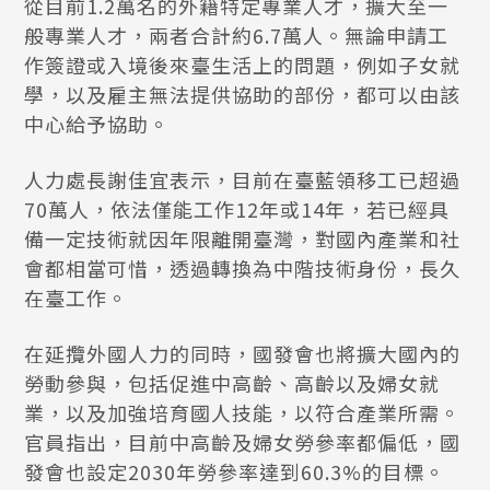
從目前1.2萬名的外籍特定專業人才，擴大至一
般專業人才，兩者合計約6.7萬人。無論申請工
作簽證或入境後來臺生活上的問題，例如子女就
學，以及雇主無法提供協助的部份，都可以由該
中心給予協助。
人力處長謝佳宜表示，目前在臺藍領移工已超過
70萬人，依法僅能工作12年或14年，若已經具
備一定技術就因年限離開臺灣，對國內產業和社
會都相當可惜，透過轉換為中階技術身份，長久
在臺工作。
在延攬外國人力的同時，國發會也將擴大國內的
勞動參與，包括促進中高齡、高齡以及婦女就
業，以及加強培育國人技能，以符合產業所需。
官員指出，目前中高齡及婦女勞參率都偏低，國
發會也設定2030年勞參率達到60.3%的目標。