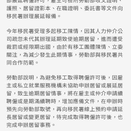
部展延聘僱許可，雇主可檢附勞動部收文證明、
護照、居留證影本、在職證明、委託書等文件向
移民署辦理展延報備。
今年移民署受理多起移工陳情，因其人力仲介公
司疏忽未代其辦理延期致使逾期居留，進而遭受
裁罰或經限期出國，由於有移工團體陳情、立委
關注，為減少發生此類情事，勞動部與移民署共
同合作防範。
勞動部說明，為避免移工取得聘僱許可後，因雇
主或私立就業服務機構未協助申辦居留或展延居
留，致生逾期居留情事，將在雇主或仲介申請續
聘僱或是期滿續聘時，增加應備文件，在申辦時
預先向勞動部取號，再向移民署線上預約申請延
長居留或變更居留，待完成取得聘僱許可後，也
完成申辦居留事務。