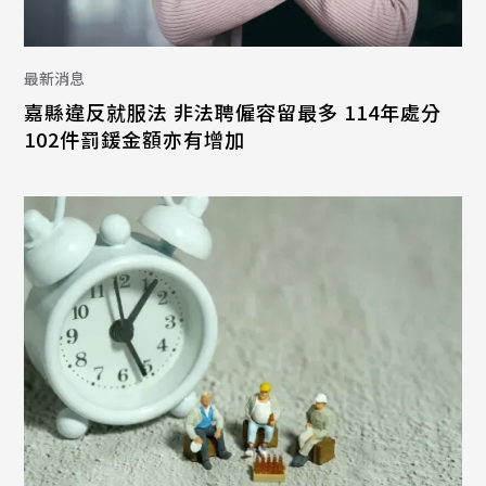
最新消息
嘉縣違反就服法 非法聘僱容留最多 114年處分
102件罰鍰金額亦有增加