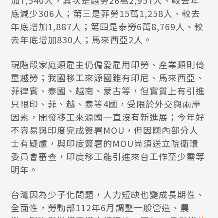
加7,540人，其次是越勞26萬2,957人、較去年
底減少306人；第三是菲勞15萬1,258人、較去
年底增加1,887人；第四是泰勞6萬8,769人、較
去年底增加830人；馬來西亞2人。
現階段家庭類雇主仍偏愛雇用印勞、產業類則倚
重越勞；我國移工來源國雖有印尼、馬來西亞、
菲律賓、泰國、越南、蒙古等，但實質上有引進
只限印、菲、越、泰等4國，受限於外交與兩岸
因素，開發移工來源國一直沒有新進展；今年好
不容易與印度完成簽署MOU，但因國內部分人
士有疑慮，與印度簽署的MOU尚須送立院衛環
委員會審查，印度移工能引進來台工作至少需等
明年。
台灣因為少子化問題，人力短缺也變成長期性、
全面性，勞動部112年6月調整一般營造、農