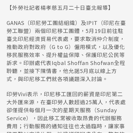
【外勞社記者楊孝慈五月二十日臺北報導】
GANAS（印尼勞工團結組織）及IPIT（印尼在臺
勞工聯盟）兩個印尼移工團體，5月19日前往駐
臺北印尼經濟貿易代表處，要求取消仲介制度，
推動政府對政府（G to G）僱用模式，以及優化
移民服務效率、提升權益保障、保護印尼公民等
訴求。印辦處代表Iqbal Shoffan Shofwan全程
聆聽，並接下陳情書，他允諾5月底以線上方
式，與印尼移工們就各項議題深入討論。
印勞Vivi表示，印尼移工匯回的薪資是印尼第二
大外匯來源，在臺印勞人數超過25萬人，代表處
卻僅提供每個月一次的星期天服務（Sunday
Service），因此移工常被收取昂貴的代辦服務
費用；行動服務的通知往往也太過臨時，讓家事