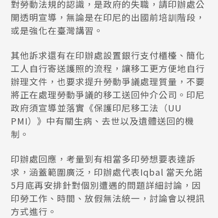
對勞動法規的認識，是政府的失職，請印辦處公
開透明宣導，無論是在印尼的出國前培訓階段，
或是強化在臺灣講習。
其他訴求還有在印辦處設置銀行支付櫃檯、簡化
工人自行寄送護照的流程，讓移工更方便地自行
辦理文件，也要求提升勞動爭議處理質量，不要
將正在處理勞動爭議的移工送回仲介公司。印尼
政府須宣導並落實《保護印尼移工法（UU
PMI）》中有關生病、去世以及遺體送回的機
制。
印辦處回應，考量到有相當多印勞想要表達訴
求，涵蓋範圍廣泛，印辦處代表Iqbal 當天允諾
5月底再安排針對個別遭遇的問題詳細討論，因
印勞工作、時間、放假無法統一，討論會以視訊
方式進行。