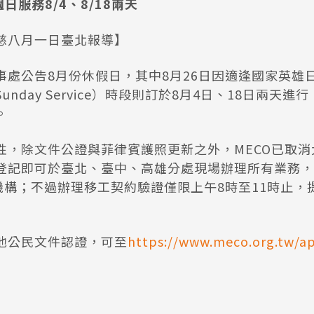
 週日服務8/4、8/18兩天
慈八月一日臺北報導】
事處公告8月份休假日，其中8月26日因適逢國家英雄
nday Service）時段則訂於8月4日、18日兩天
。
性，除文件公證與菲律賓護照更新之外，MECO已取
登記即可於臺北、臺中、高雄分處現場辦理所有業務，包
附屬機構；不過辦理移工契約驗證僅限上午8時至11時止
他公民文件認證，可至
https://www.meco.org.tw/a