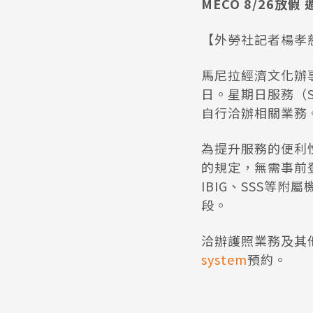
MECO 8/26放假
【外勞社記者楊孝
馬尼拉經濟文化辦
日。星期日服務（Su
自行洽辦相關業務
為提升服務的便利
的規定，無需事前
IBIG、SSS等
段。
洽辦護照業務及其
system
預約。