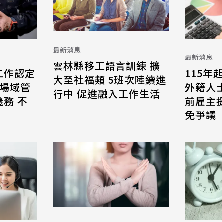
最新消息
最新消息
雲林縣移工語言訓練 擴
工作認定
115年
大至社福類 5班次陸續進
 場域管
外籍人
行中 促進融入工作生活
務 不
前雇主
免爭議