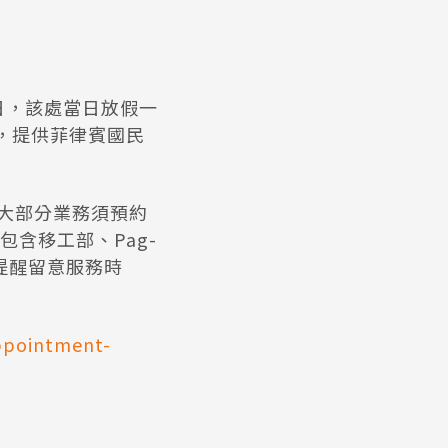
日，該處當日放假一
進行，提供菲律賓國民
消大部分業務須預約
含移工部、Pag-
，提醒留意服務時
ppointment-