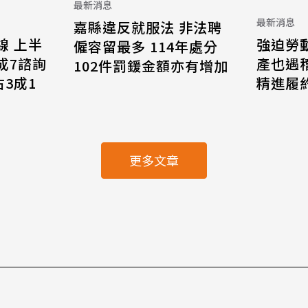
最新消息
最新消息
嘉縣違反就服法 非法聘
線 上半
強迫勞
僱容留最多 114年處分
8成7諮詢
產也遇
102件罰鍰金額亦有增加
3成1
精進履
更多文章