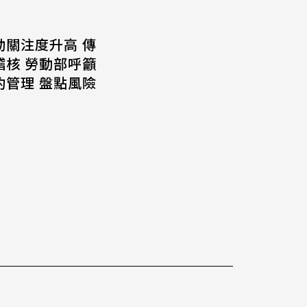
動關注度升高 傳
稽核 勞動部呼籲
約管理 盤點風險