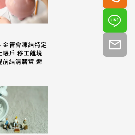
起 金管會凍結特定
士帳戶 移工離境
提前結清薪資 避