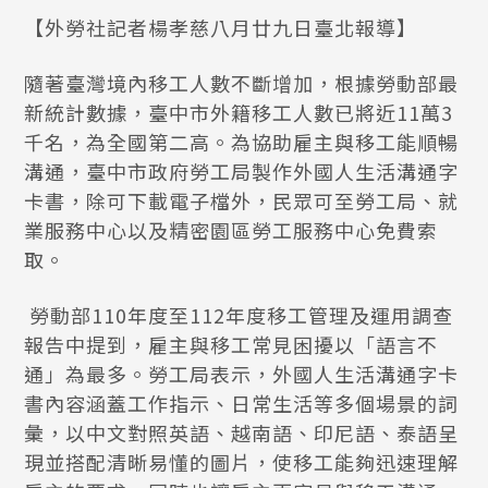
【外勞社記者楊孝慈八月廿九日臺北報導】
隨著臺灣境內移工人數不斷增加，根據勞動部最
新統計數據，臺中市外籍移工人數已將近11萬3
千名，為全國第二高。為協助雇主與移工能順暢
溝通，臺中市政府勞工局製作外國人生活溝通字
卡書，除可下載電子檔外，民眾可至勞工局、就
業服務中心以及精密園區勞工服務中心免費索
取。
勞動部110年度至112年度移工管理及運用調查
報告中提到，雇主與移工常見困擾以「語言不
通」為最多。勞工局表示，外國人生活溝通字卡
書內容涵蓋工作指示、日常生活等多個場景的詞
彙，以中文對照英語、越南語、印尼語、泰語呈
現並搭配清晰易懂的圖片，使移工能夠迅速理解