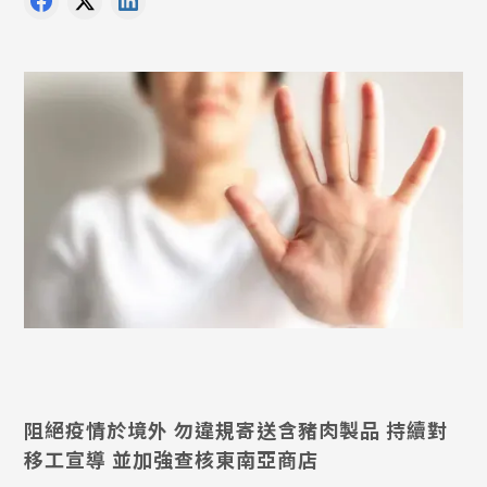
阻絕疫情於境外 勿違規寄送含豬肉製品 持續對
移工宣導 並加強查核東南亞商店