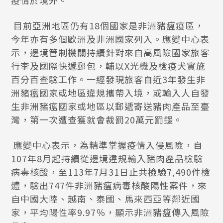
疫情於境外。
目前亞洲地區仍有18個國家是非洲豬瘟疫區，
今年亦有多個歐洲及非洲國家列入。應變中心表
示，邊境管制機關持續針對來自高風險國家旅客
行李及國際快遞郵包，輔以X光機及檢疫犬實施
百分百查驗工作。一經發現旅客自近3年發生非
洲豬瘟國家或地區違規攜帶入境，或輸入人自發
生非洲豬瘟國家或地區以郵遞寄送豬肉產品至臺
灣，第一次遭查獲就會裁罰20萬元罰鍰。
應變中心表示，為精準掌握疫情入侵風險，自
107年8月起持續從邊境違規輸入豬肉產品檢驗
病毒核酸，至113年7月31日止共檢驗7,490件檢
體，驗出747件非洲豬瘟病毒核酸陽性案件，來
自中國大陸、越南、泰國、馬來西亞等鄰近國
家，平均陽性率9.97％，顯示非洲豬瘟傳入風險