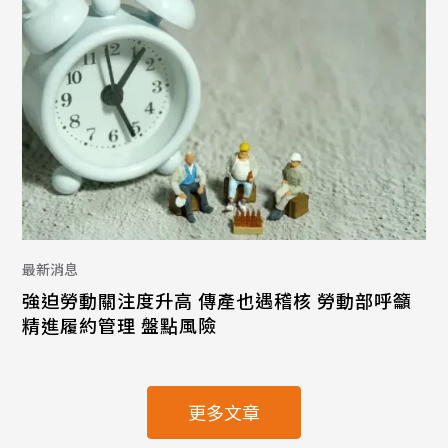
最新消息
強迫勞動關注度升高 傳產也遇稽核 勞動部呼籲
精進履約管理 盤點風險
更多文章