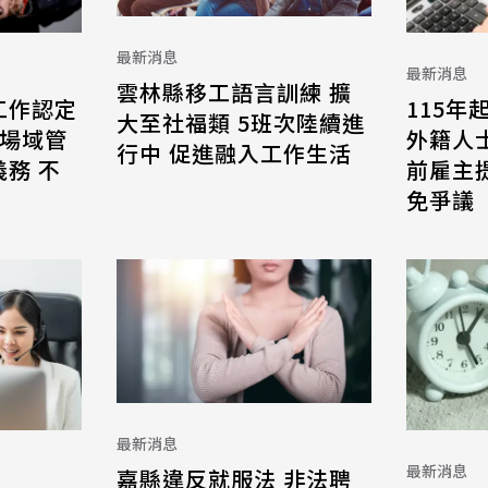
最新消息
最新消息
雲林縣移工語言訓練 擴
工作認定
115年
大至社福類 5班次陸續進
 場域管
外籍人
行中 促進融入工作生活
務 不
前雇主
免爭議
最新消息
最新消息
嘉縣違反就服法 非法聘