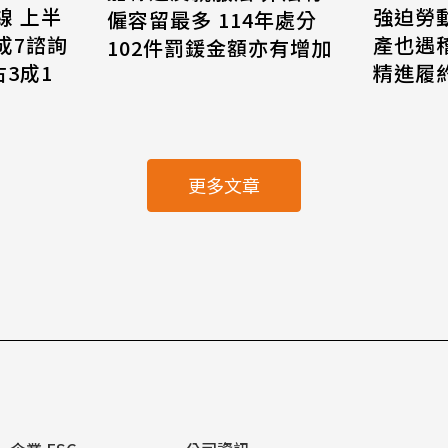
線 上半
強迫勞
僱容留最多 114年處分
8成7諮詢
產也遇
102件罰鍰金額亦有增加
3成1
精進履
更多文章