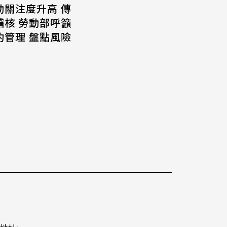
動關注度升高 傳
稽核 勞動部呼籲
約管理 盤點風險