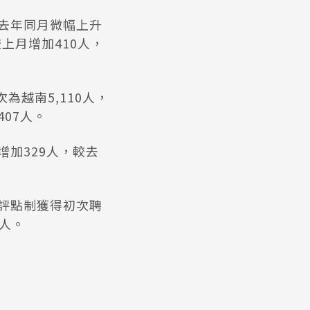
較去年同月微幅上升
較上月增加410人，
為越南5,110人，
407人。
增加329人，較去
過評點制獲得初次聘
3人。