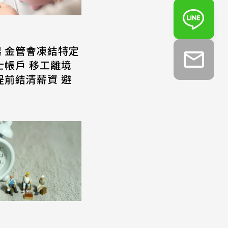
起 金管會凍結特定
士帳戶 移工離境
提前結清薪資 避