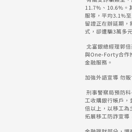
11.7%、10.
服等，平均3.1%
留證正在辦延期，
式，卻遭騙3萬多
北富銀總經理郭倍
與One-Fort
金融服務。
加強外語宣導 勿
刑事警察局預防科
工收購銀行帳戶，
倍以上，以移工為
拓展移工防詐宣導
金融理財部分，調