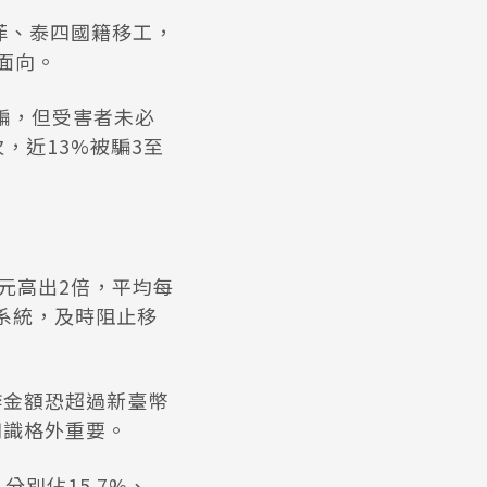
、菲、泰四國籍移工，
面向。
騙，但受害者未必
，近13%被騙3至
6元高出2倍，平均每
護系統，及時阻止移
受詐金額恐超過新臺幣
知識格外重要。
別佔15.7%、