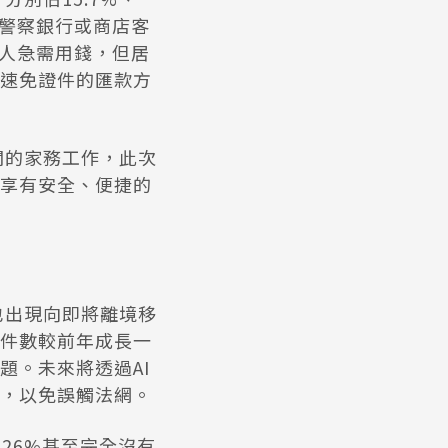
充警察銀行或商店客
家人急需用錢，但居
速免證件的匯款方
關的家務工作，此次
工享有安全、便捷的
也出現向即將離境移
件數較前年成長一
題。未來將透過AI
，以免誤觸法網。
26%甚至完全沒有