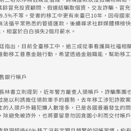
6%。其餘冒充投資顧問、假連結騙取個資、交友詐騙、冒
至9.5%不等。受害的移工中更有來臺已10年，因母國
無法循平常熟悉的管道匯款，後續尋求社群媒體標榜快
元，相當於白白損失2個月薪水。
廷指出，目前全臺移工中，逾三成從事看護與社福相
y合作推動移工普惠金融行動，希望透過金融職能，幫助移
販售銀行帳戶
長林書立則提到，近年警方嚴查人頭帳戶，詐騙集團
並施以利誘擔任領款車手的趨勢，去年移工涉犯詐欺案
主的人頭戶外籍犯嫌人數增多，已是各國普遍發生的問
，除避免被詐外，也將要留意勿因貪圖小利而交付帳戶
查發現超過60%移工沒有定期且頻繁的記帳習慣，約有