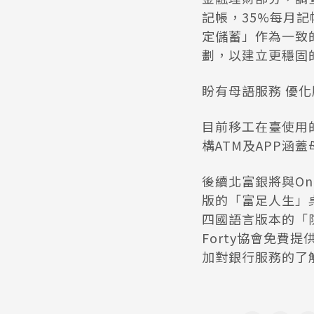
記帳，35%每月
定儲蓄」作為一致
劃，以建立更穩固
盼有母語服務 優
目前移工在臺使用
構ATM及APP涵
後續北富銀將與On
版的「富足人生」
四國語言版本的「防
Forty協會免
加對銀行服務的了