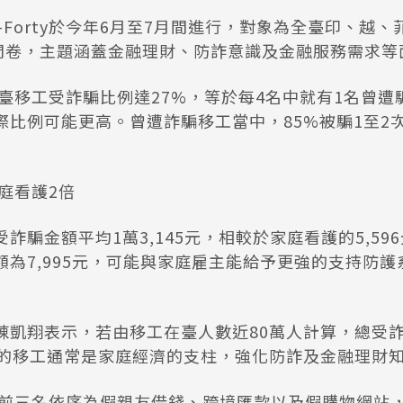
-Forty於今年6月至7月間進行，對象為全臺印、越
效問卷，主題涵蓋金融理財、防詐意識及金融服務需求等
臺移工受詐騙比例達27%，等於每4名中就有1名曾遭
比例可能更高。曾遭詐騙移工當中，85%被騙1至2次
庭看護2倍
詐騙金額平均1萬3,145元，相較於家庭看護的5,59
額為7,995元，可能與家庭雇主能給予更強的支持防
創辦人陳凱翔表示，若由移工在臺人數近80萬人計算，總
作的移工通常是家庭經濟的支柱，強化防詐及金融理財
前三名依序為假親友借錢、跨境匯款以及假購物網站，分