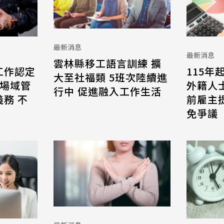
最新消息
最新消息
雲林縣移工語言訓練 擴
工作認定
115年
大至社福類 5班次陸續進
 場域管
外籍人
行中 促進融入工作生活
務 不
前雇主
免爭議