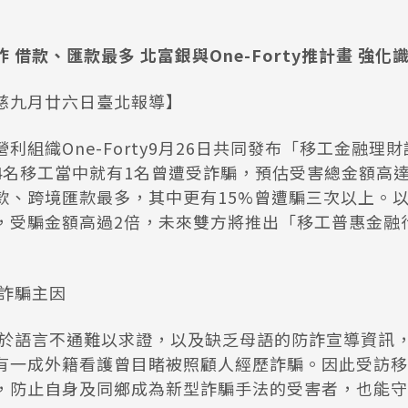
 借款、匯款最多 北富銀與One-Forty推計畫 強化
慈九月廿六日臺北報導】
利組織One-Forty9月26日共同發布「移工金融理
4名移工當中就有1名曾遭受詐騙，預估受害總金額高達
款、跨境匯款最多，其中更有15%曾遭騙三次以上。
，受騙金額高過2倍，未來雙方將推出「移工普惠金融
受詐騙主因
於語言不通難以求證，以及缺乏母語的防詐宣導資訊
有一成外籍看護曾目睹被照顧人經歷詐騙。因此受訪移
，防止自身及同鄉成為新型詐騙手法的受害者，也能守