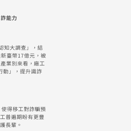
識詐能力
財認知大調查」，結
新臺幣17億元，被
以產業別來看，廠工
行動」，提升識詐
，使得移工對詐騙預
工普遍期盼有更豐
護長輩。