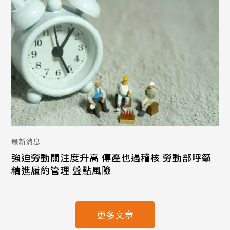
最新消息
強迫勞動關注度升高 傳產也遇稽核 勞動部呼籲
精進履約管理 盤點風險
更多文章