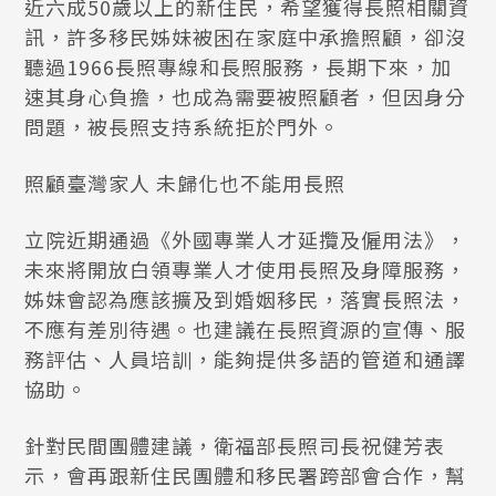
近六成50歲以上的新住民，希望獲得長照相關資
訊，許多移民姊妹被困在家庭中承擔照顧，卻沒
聽過1966長照專線和長照服務，長期下來，加
速其身心負擔，也成為需要被照顧者，但因身分
問題，被長照支持系統拒於門外。
照顧臺灣家人 未歸化也不能用長照
立院近期通過《外國專業人才延攬及僱用法》，
未來將開放白領專業人才使用長照及身障服務，
姊妹會認為應該擴及到婚姻移民，落實長照法，
不應有差別待遇。也建議在長照資源的宣傳、服
務評估、人員培訓，能夠提供多語的管道和通譯
協助。
針對民間團體建議，衛福部長照司長祝健芳表
示，會再跟新住民團體和移民署跨部會合作，幫