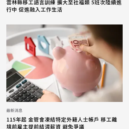
雲林縣移工語言訓練 擴大至社福類 5班次陸續進
行中 促進融入工作生活
最新消息
115年起 金管會凍結特定外籍人士帳戶 移工離
境前雇主提前結清薪資 避免爭議