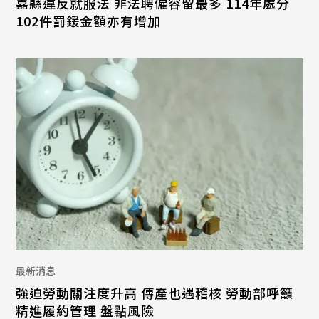
嘉縣違反就服法 非法聘僱容留最多 114年處分
102件罰鍰金額亦有增加
最新消息
強迫勞動關注度升高 傳產也遇稽核 勞動部呼籲
精進履約管理 盤點風險