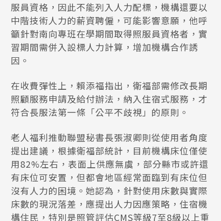
服員資格，因此不能列入人力配標，機構還要以
中階技術人力的薪資聘僱，可能影響意願，他呼
籲針對南向專班在學期間取得照服員資格者，實
習期間需併入設標人力計算，增加機構合作誘
因。
在收費彈性上，賴添福指出，衛福部需修改長期
照顧服務申請及給付辦法，納入住宿式服務，才
符合長服法第一條「公平不歧視」的原則。
老人福利推動聯盟秘書長張淑卿則從使用者角度
提出建議，根據衛福部統計，目前機構床位僅使
用82%左右，表面上供應無虞，部分縣市或許還
有床位可安置，但都會地區經常面臨到有床位但
沒有人力的困境。她認為，針對使用床數與實際
床數的現況落差，應提出人力因應策略，住宿機
構住民，特別是照管評估CMS等級7至8級以上重