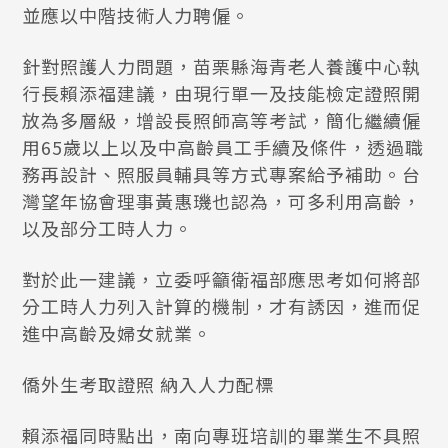
並應以中階技術人力聘僱。
針對照護人力問題，苗栗縣海青老人養護中心執
行長賴添福建議，由現行單一及技能檢定證照開
放為多層級，增設長照師高等考試，簡化繼續僱
用65歲以上以及中高齡員工手續及條件，透過職
務再設計、照服員輔具等方式專案給予補助。台
灣望年協會理事黃惠璣也認為，可多利用高齡，
以及部分工時人力。
對於此一建議，立委呼籲衛福部應思考如何將部
分工時人力列入計算的機制，才有誘因，進而促
進中高齡及婦女就業。
僑外生考取證照 納入人力配標
賴添福同時點出，南向專班培訓的畢業生不具照