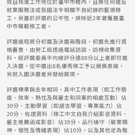
效且核准工作地位於臺中市轄內，且無任何違反
就業服務法或我國法令相關不良紀錄的藍領移
工。另基於評選的公平性，排除近2年曾獲選臺
中市模範移工者。
評選過程將分初選及決選兩階段，初選先進行資
格審查，由勞工局透過電話訪談、訪視收集資
料，經評選委員平均總評分達80分以上者即可進
入決選，從中選出8名優秀移工予以頒獎表揚，
另就入圍決選者另發給獎項。
評選標準與去年相同，其中工作表現（如工作態
度、效率、熱忱及與雇主和同事的相處互動）佔
30分、主動學習（如語言學習、專業能力）佔
20分、佐證資料（移工中文自我介紹影音資料、
雇主推薦函或影音）佔30分、品行操守（敬業精
神、個性及情緒表現）佔10分，以及其他足為楷