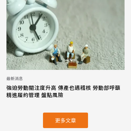
最新消息
強迫勞動關注度升高 傳產也遇稽核 勞動部呼籲
精進履約管理 盤點風險
更多文章