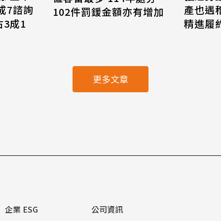
8成7諮詢
產也遇
102件罰鍰金額亦有增加
3成1
精進履
更多文章
企業 ESG
公司資訊