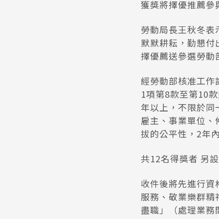
獲獎將擇優推薦參
勞動局長王秋冬表
默默耕耘，勤懇付
擇優薦送參選勞動
經勞動部核准工作
1項第8款至第10
年以上，不限於同
雇主、事業單位、
拔的公平性，2年
共12名得獎者 另
收件後將先進行資
服務、敬業樂群精
盡職」（處理業務