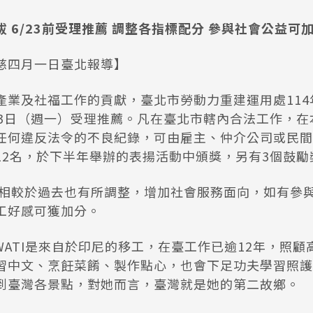
 6/23前受理推薦 調整各指標配分 參與社會公益可
慈四月一日臺北報導】
產業及社福工作的貢獻，臺北市勞動力重建運用處114
23日（週一）受理推薦。凡在臺北市轄內合法工作，在
任何違反法令的不良紀錄，可由雇主、仲介公司或民間
12名，於下半年舉辦的表揚活動中頒獎，另有3個鼓勵
相較於過去也有所調整，增加社會服務面向，如有參
工好感可獲加分。
WATI是來自於印尼的移工，在臺工作已逾12年，照
習中文、烹飪菜餚、製作點心，也會下足功夫學習照護
到臺灣各景點，對她而言，臺灣就是她的第二故鄉。