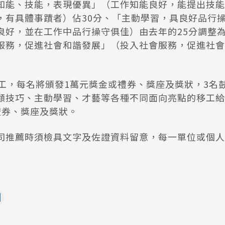
知能、技能，表現優異」（工作知能良好，能提出技能
，有具體事蹟者）佔30分、「主動學習，具良好品行
良好，並在工作中品行操守俱佳）由去年的25分調整為
服務，促進社會和諧發展」（投入社會服務，促進社會
移工，每名將頒發1萬元獎金或禮券、獎座及獎狀，3名
顧技巧、主動學習、才藝等各種不同面向亮點的移工給
禮券、獎座及獎狀。
司推薦時須檢具文字及佐證資料留意，每一單位或個人