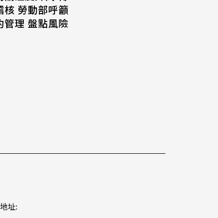
稽核 勞動部呼籲
約管理 盤點風險
地址: