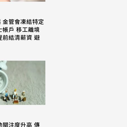
起 金管會凍結特定
士帳戶 移工離境
提前結清薪資 避
動關注度升高 傳