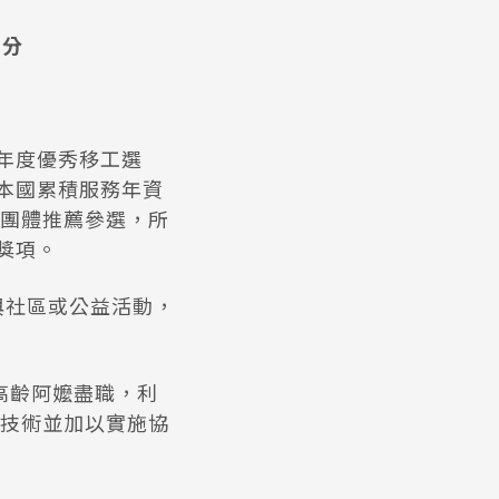
加分
年度優秀移工選
本國累積服務年資
團體推薦參選，所
獎項。
與社區或公益活動，
顧高齡阿嬤盡職，利
技術並加以實施協