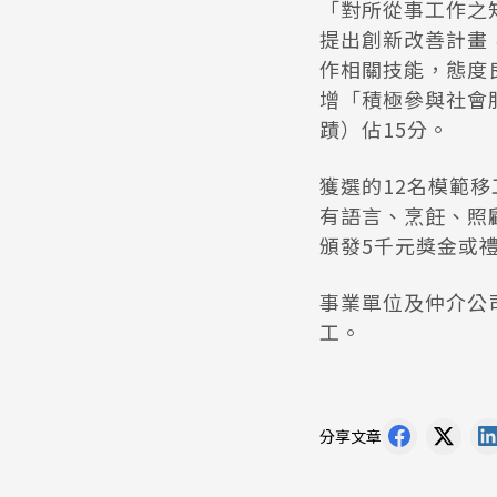
「對所從事工作之
提出創新改善計畫
作相關技能，態度
增「積極參與社會
蹟）佔15分。
獲選的12名模範
有語言、烹飪、照
頒發5千元獎金或
事業單位及仲介公
工。
分享文章