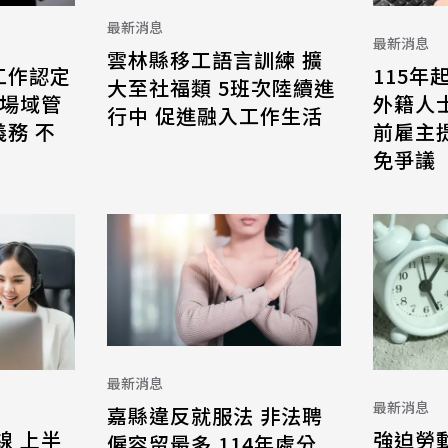
最新消息
最新消息
雲林縣移工語言訓練 擴
工作認定
115年
大至社福類 5班次陸續進
 場域管
外籍人
行中 促進融入工作生活
務 不
前雇主
免爭議
最新消息
最新消息
嘉縣違反就服法 非法聘
線 上半
強迫勞
僱容留最多 114年處分