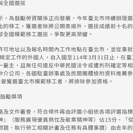
與全國選拔
示，為鼓勵勞資關係正向發展，今年臺北市持續辦理選
出的移工。獲選者除將公開表揚外，選拔成績前十名的
部全國模範移工選拔，爭取更高榮耀。
許可地址以及報名時間內工作地點在臺北市，並從事就
款規定工作的外國人，自入國至114年3月31日止，在
一雇主，且無任何違反中華民國法令或遭判刑確定等相
仲介公司、各國駐臺辦事處及民間團體檢附資料推薦參
內曾獲選臺北市模範移工者，將排除參加資格。
設鼓勵獎項
格及文件審查，符合條件再由評選小組依各項評選指標
神」（服務展現優異熱忱及敬業精神等）佔15分、「
問題、執行勞工相關計畫及任務有具體事蹟）由去年的3