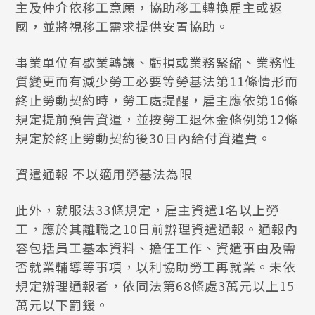
主及仲介依移工意願，協助移工轉換雇主或返
國，並將視移工需求提供安置協助。
事業單位有歇業轉讓、虧損或業務緊縮、業務性
質變更而有減少勞工必要等勞基法第11條情形而
終止勞動契約時，勞工處提醒，雇主應依第16條
規定提前預告資遣，並按勞工退休金條例第12條
規定於終止勞動契約後30日內給付資遣費。
資遣通報 不以適用勞基法為限
此外，就服法33條規定，雇主資遣1名以上勞
工，應於其離職之10日前辦理資遣通報。通報內
容包括員工基本資料、擔任工作、資遣事由及需
否就業輔導等事項，以利協助勞工再就業。未依
規定辦理通報者，依同法第68條處3萬元以上15
萬元以下罰鍰。