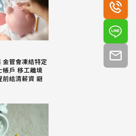
起 金管會凍結特定
士帳戶 移工離境
提前結清薪資 避