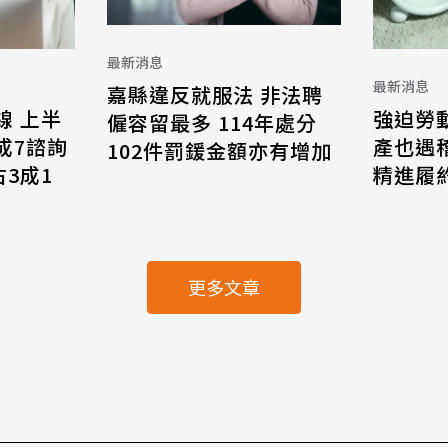
最新消息
最新消息
嘉縣違反就服法 非法聘
線 上半
強迫勞
僱容留最多 114年處分
8成7諮詢
產也遇
102件罰鍰金額亦有增加
3成1
精進履
更多文章