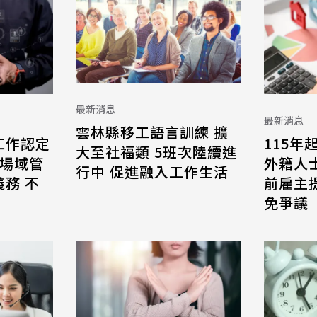
最新消息
最新消息
雲林縣移工語言訓練 擴
工作認定
115年
大至社福類 5班次陸續進
 場域管
外籍人
行中 促進融入工作生活
務 不
前雇主
免爭議