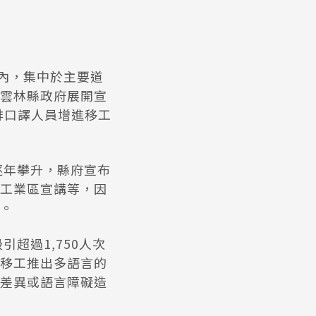
內，集中於主要道
雲林縣政府展開宣
排口譯人員增進移工
逐年攀升，縣府宣布
工業區宣講等，因
。
超過1,750人次
移工推出多語言的
差異或語言障礙造