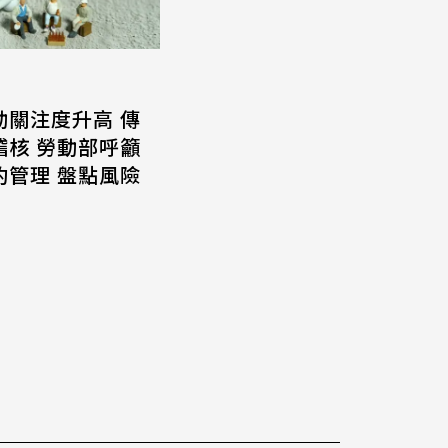
動關注度升高 傳
稽核 勞動部呼籲
約管理 盤點風險