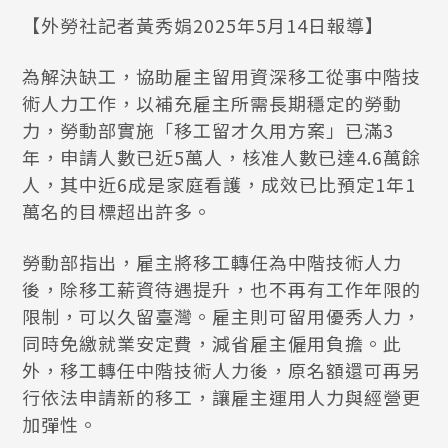
【外勞社記者黃秀娟2025年5月14日報導】
為解決缺工，協助雇主留用資深移工從事中階技
術人力工作，以補充雇主所需長期穩定的勞動
力，勞動部實施「移工留才久用方案」已滿3
年，申請人數已近5萬人，核准人數已達4.6萬餘
人，其中近6成是家庭看護，成效已比預定1年1
萬名的目標超出許多。
勞動部指出，雇主將移工轉任為中階技術人力
後，除移工薪資待遇提升，也不再有工作年限的
限制，可以久留臺灣。雇主則可留用優秀人力，
同時免繳就業安定費，減省雇主僱用負擔。此
外，移工轉任中階技術人力後，原名額還可再另
行依法申請新的移工，讓雇主運用人力與經營更
加彈性。