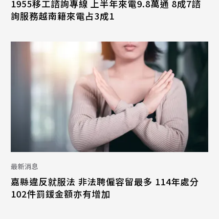
1955移工諮詢專線 上半年來電9.8萬通 8成7諮
詢服務越南籍來電占3成1
最新消息
嘉縣違反就服法 非法聘僱容留最多 114年處分
102件罰鍰金額亦有增加