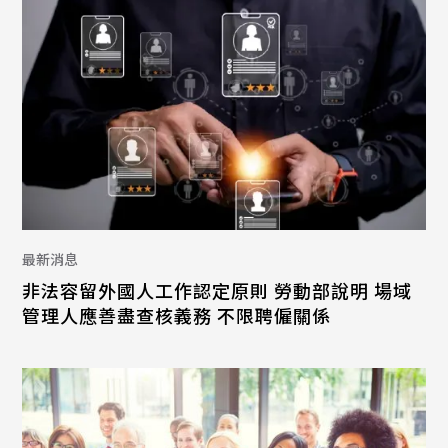
最新消息
非法容留外國人工作認定原則 勞動部說明 場域
管理人應善盡查核義務 不限聘僱關係