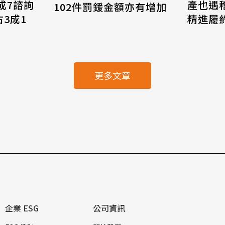
8成7諮詢
產也遇
102件罰鍰金額亦有增加
3成1
精進履
更多文章
企業 ESG
公司資訊