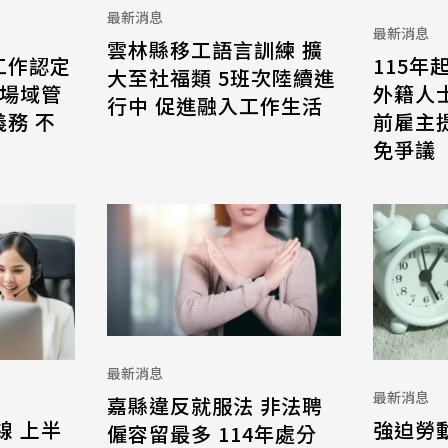
最新消息
最新消息
雲林縣移工語言訓練 擴
工作認定
115年
大至社福類 5班次陸續進
 場域管
外籍人
行中 促進融入工作生活
務 不
前雇主
免爭議
最新消息
最新消息
嘉縣違反就服法 非法聘
線 上半
強迫勞
僱容留最多 114年處分