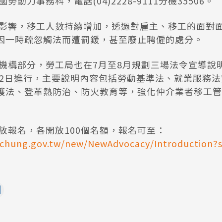
動力事務科，電話(04)2228-9111分機35506。
影響，移工人數持續增加，透過對雇主、移工的面對
因一時疏忽觸法而遭罰鍰，甚至廢止聘僱的處分。
機構部分，勞工局也在7月至8月規劃三場法令宣導說明
月12日進行，主要說明內容包括勞動基準法、就業服務
護法、登革熱防治、防火教育等，強化仲介業者移工管
放報名，各開放100個名額，報名可至：
aichung.gov.tw/new/NewAdvocacy/Introduction?