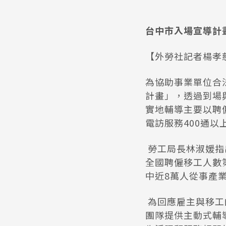
台中市入場宣導計畫
【外勞社記者楊孝慈
為協助事業單位合
計畫」，透過到場
實地輔導主要以聘
電訪服務400通
勞工局長林淑媛指
全國聘僱移工人數第
中近8萬人從事產
為回應雇主與移工
團隊提供主動式輔