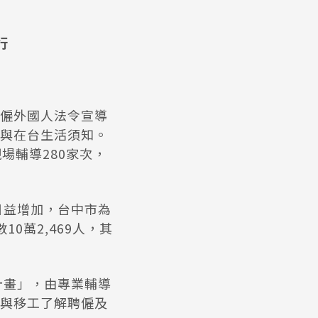
行
僱外國人法令宣導
與在台生活須知。
場輔導280家次，
日益增加，台中市為
0萬2,469人，其
計畫」，由專業輔導
與移工了解聘僱及