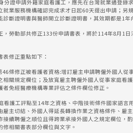
持身分證申請外籍家庭看護工，應先在台灣就業通登錄求
立就業服務機構確認完成求才日起60天提出申請；另
能診斷證明書與醫師開立診斷證明書，其效期都是1年
，勞動部共修正133份申請書表，將於114年8月1
書表修正重點如下：
法第46條修正被看護者資格:增訂雇主申請聘僱外國人從
之相關規定欄位；及放寬雇主聘僱外國人從事家庭看護
護者免經醫療機構專業評估之條件欄位修正。
:家庭看護工評點至14年之資格、中階技術條件國家語言
由雇主切結、外國人得延長轉換作業之資格條件、雇主
作接續聘僱之順位且得跨業承接外國人之規定欄位，酌
酌修相關書表部分欄位與文字。