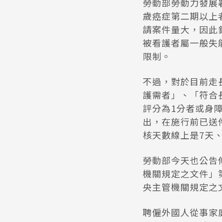
勞動部勞動力發展
歲癌症第二期以上
請案件量大，因此
被看護者屬一般失
限制。
不過，對於目前走
護需者」、「符合
評分為1分者或身
出，在施行前已送件
核天數線上是7天、
勞動部今天也公告
機關規定之文件」
央主管機關規定之
聘僱外國人從事家