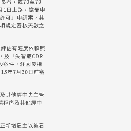
者，或70至79
月1日上路，擔憂申
許可」申請案，其
項規定審核天數之
經評估有輕度依賴照
，及「失智症CDR
般案件，莊國良指
5年7月30日前審
及其他經中央主管
請程序及其他經中
正新增雇主以被看