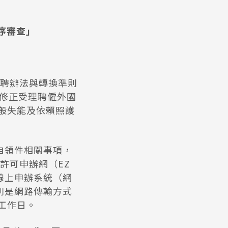
依序審查」
聘辦法與轉換準則
也修正受理聘僱外國
般失能及依賴照護
自領件相關事項，
許可申辦網（EZ
線上申辦系統（網
別是網路傳輸方式
工作日。