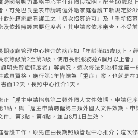
署跨國勞動力事務中心主任莊國良說明，配合80歲以上長
者，可免巴氏量表申請聘僱外籍家庭看護工新規定於8
針對外籍家庭看護工之「初次招募許可」及「重新招募
能及依賴照護需要程度者，其申請案依序審查，不受前
長期照顧管理中心推介的病症如「年齡滿85歲以上，
長照等級第2至第3級，使用長照服務達6個月以上者」
障證明失智症輕度者」等病況，這次修法列為輕症屬一
或具資格，施行第1年皆歸為「重症」案，也就是在11
書面12天，長照中心推介1天。
修正「雇主申請招募第二類外國人文件效期、申請程序
第3點，與「雇主申請聘僱第三類外國人文件效期、申
文件」第3點、第4點，並自8月1日生效。
庭看護工作，原先僅由長期照顧管理中心推介；這次修