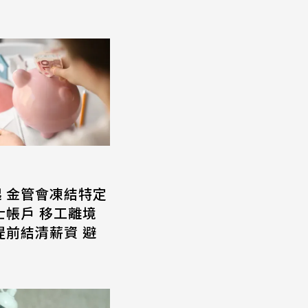
起 金管會凍結特定
士帳戶 移工離境
提前結清薪資 避