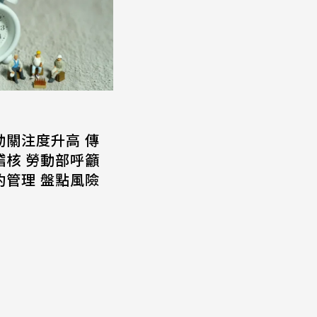
動關注度升高 傳
稽核 勞動部呼籲
約管理 盤點風險