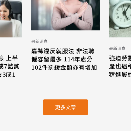
最新消息
最新消息
嘉縣違反就服法 非法聘
線 上半
強迫勞
僱容留最多 114年處分
8成7諮詢
產也遇
102件罰鍰金額亦有增加
3成1
精進履
更多文章