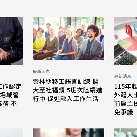
最新消息
最新消息
雲林縣移工語言訓練 擴
工作認定
115年
大至社福類 5班次陸續進
 場域管
外籍人
行中 促進融入工作生活
務 不
前雇主
免爭議