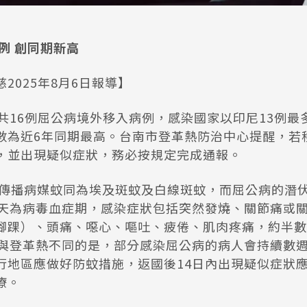
例 創同期新高
2025年8月6日報導】
共16例屈公病境外移入病例，感染國家以印尼13例最
數為近6年同期最高。台南市登革熱防治中心提醒，若
，並出現疑似症狀，務必按規定完成通報。
傳播病媒蚊同為埃及斑蚊及白線斑蚊，而屈公病的潛伏
5天為病毒血症期，感染症狀包括突然發燒、關節痛或
腳踝）、頭痛、噁心、嘔吐、疲倦、肌肉疼痛，約半數
。與登革熱不同的是，部分感染屈公病的病人會持續數
行地區應做好防蚊措施，返國後14日內出現疑似症狀
療。