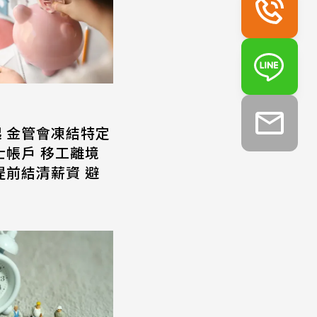
起 金管會凍結特定
士帳戶 移工離境
提前結清薪資 避