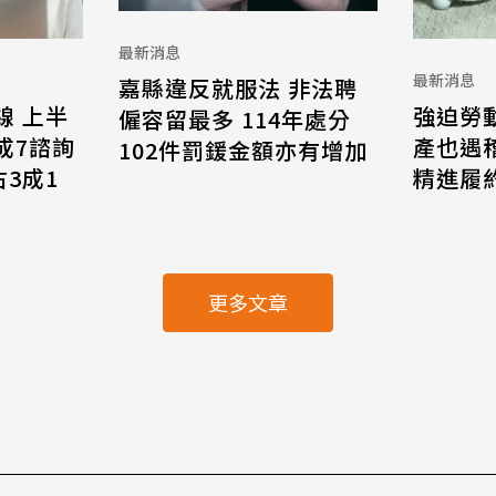
最新消息
最新消息
嘉縣違反就服法 非法聘
線 上半
強迫勞
僱容留最多 114年處分
8成7諮詢
產也遇
102件罰鍰金額亦有增加
3成1
精進履
更多文章