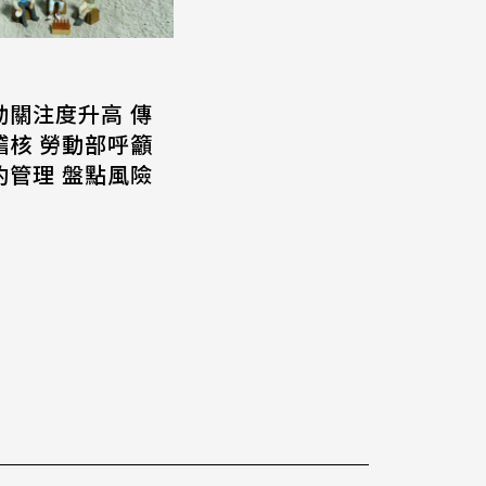
動關注度升高 傳
稽核 勞動部呼籲
約管理 盤點風險