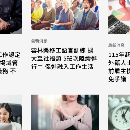
最新消息
最新消息
雲林縣移工語言訓練 擴
工作認定
115年
大至社福類 5班次陸續進
 場域管
外籍人
行中 促進融入工作生活
務 不
前雇主
免爭議