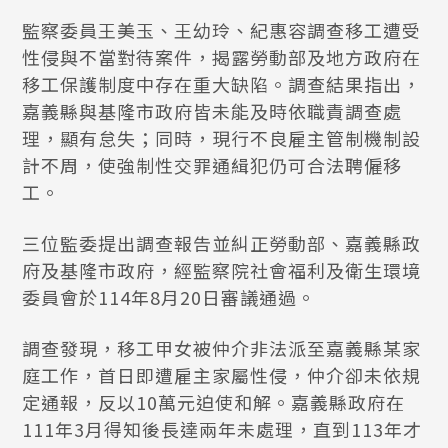
監察委員王美玉、王幼玲、紀惠容調查移工遭受
性侵與不當對待案件，揭露勞動部及地方政府在
移工保護制度中存在重大缺陷。調查結果指出，
嘉義縣與基隆市政府皆未能及時依職責調查處
理，顯有怠失；同時，現行不良雇主管制機制設
計不周，使強制性交罪通緝犯仍可合法聘僱移
工。
三位監委提出調查報告並糾正勞動部、嘉義縣政
府及基隆市政府，經監察院社會福利及衛生環境
委員會於114年8月20日審議通過。
調查發現，移工甲女被仲介非法派至嘉義縣某家
庭工作，首日即遭雇主家屬性侵，仲介卻未依規
定通報，反以10萬元迫使和解。嘉義縣政府在
111年3月得知後長達兩年未處理，直到113年才