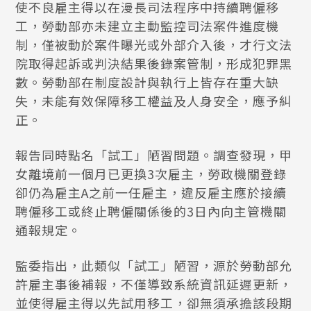
使不良雇主得以在漫長司法程序中持續聘僱移
工，勞動部亦未建立主動監控司法案件進度機
制，僅被動於案件曝光或外部介入後，才行文法
院取得起訴或判決結果後錄案管制，形成犯罪黑
數。勞動部在制度設計與執行上皆存在重大缺
失，未能有效保障移工權益及人身安全，應予糾
正。
報告同時點名「試工」陋習問題。調查發現，甲
女離境前一個月已更換3次雇主，勞政機關登錄
卻仍為雇主A之前一任雇主，違反雇主應於接續
聘僱移工或終止聘僱關係後的3日內向主管機關
通報規定。
監委指出，此類似「試工」陋習，源於勞動部允
許雇主事後補報，不僅導致系統資訊延遲更新，
並使得雇主得以先試用移工，卻無須承擔該段期