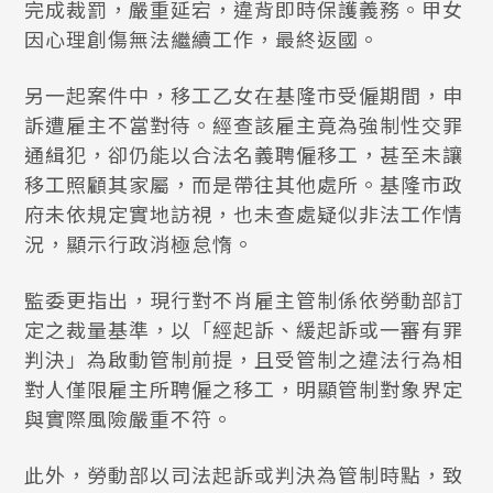
完成裁罰，嚴重延宕，違背即時保護義務。甲女
因心理創傷無法繼續工作，最終返國。
另一起案件中，移工乙女在基隆市受僱期間，申
訴遭雇主不當對待。經查該雇主竟為強制性交罪
通緝犯，卻仍能以合法名義聘僱移工，甚至未讓
移工照顧其家屬，而是帶往其他處所。基隆市政
府未依規定實地訪視，也未查處疑似非法工作情
況，顯示行政消極怠惰。
監委更指出，現行對不肖雇主管制係依勞動部訂
定之裁量基準，以「經起訴、緩起訴或一審有罪
判決」為啟動管制前提，且受管制之違法行為相
對人僅限雇主所聘僱之移工，明顯管制對象界定
與實際風險嚴重不符。
此外，勞動部以司法起訴或判決為管制時點，致