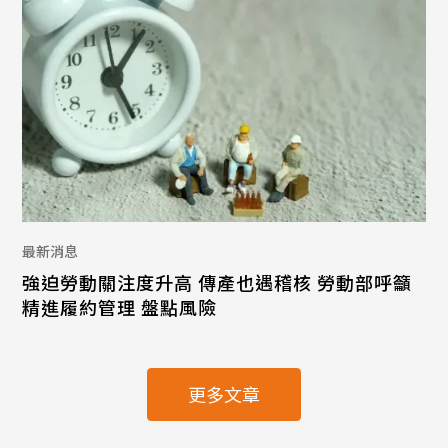
最新消息
強迫勞動關注度升高 傳產也遇稽核 勞動部呼籲
精進履約管理 盤點風險
更多文章