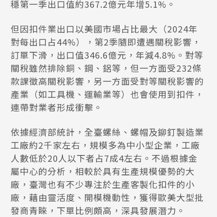
穩第一季出口值約367.2億元年增5.1%。
但因扣件業出口以美國市場占比最大（2024年
對每出口占44%），第2季隨即遭遇關稅影響，
訂單下滑，出口值346.6億元，年減4.8%。對等
關稅雖然排除銅、鋼、鋁等，但一方面受232條
款課徵高關稅影響，另一方面受對等關稅影響的
產業（如工具機、運輸業等）也會使用到扣件，
連帶對業者形成衝擊。
依據經濟部統計，全臺螺絲、螺帽及鉚釘製造業
工廠約2千家左右，規模多為中小型企業，工廠
人數低於20人以下者占7成4左右。不過根據金
屬中心的分析，相較於具有生產規模優勢的大
廠，臺灣也有不少專注於生產客製化扣件的小
廠，藉由靈活度、開模機動性，獲得歐美大型批
發商青睞，下單比例頗高，深具發展潛力。