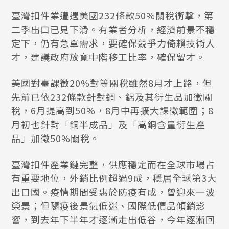
臺灣扣件業遭遇美國232條款50%關稅衝擊，第
二季出口已見下滑。有業者分析，經濟前景不穩
定下，仍有急單需求，要確保競爭力倚賴技術人
才，建議政府放寬中階移工比率，確保留才。
美國對臺課徵20%對等關稅雖然8月才上路，但
先前已依232條款針對鋼、鋁及其衍生品加徵關
稅，6月提高到50%，8月中再擴大課徵範圍；8
月初也針對「銅半成品」及「高銅含量衍生產
品」加徵50%關稅。
臺灣扣件產業鏈完整，供應穩定而在全球市場占
有重要地位，外銷比例超過9成，穩居全球第3大
出口國。疫情期間受惠於防疫有成，曾迎來一波
榮景；但隨疫後景氣低迷、國際低價品傾銷影
響，到去年下半年才逐漸走出低谷，今年逐漸回