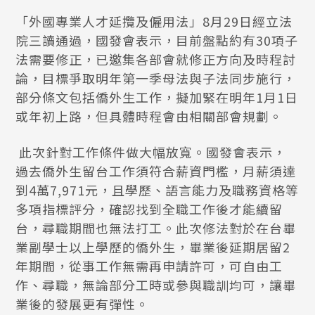
「外國專業人才延攬及僱用法」8月29日經立法
院三讀通過，國發會表示，目前盤點約有30項子
法需要修正，已邀集各部會就修正方向及時程討
論，目標爭取明年第一季母法與子法同步施行，
部分條文包括僑外生工作，擬加緊在明年1月1日
或年初上路，但具體時程會由相關部會規劃。
此次針對工作條件做大幅放寬。國發會表示，
過去僑外生留台工作須符合薪資門檻，月薪須達
到4萬7,971元，且學歷、語言能力及職務資格等
多項指標評分，確認找到全職工作後才能續留
台，尋職期間也無法打工。此次修法對於在台畢
業副學士以上學歷的僑外生，畢業後延期居留2
年期間，從事工作無需再申請許可，可自由工
作、尋職，無論部分工時或參與職訓均可，讓畢
業後的發展更有彈性。