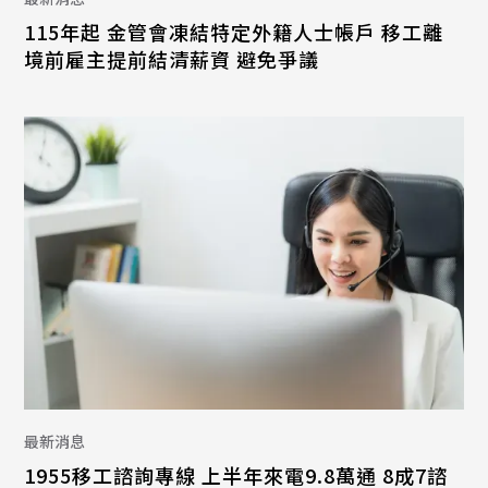
115年起 金管會凍結特定外籍人士帳戶 移工離
境前雇主提前結清薪資 避免爭議
最新消息
1955移工諮詢專線 上半年來電9.8萬通 8成7諮