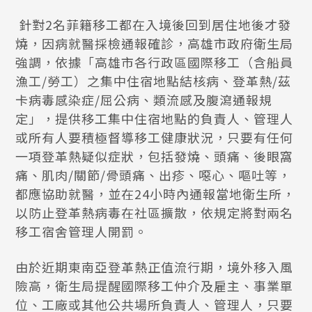
針對2名菲籍移工都在入境後回到居住地後才發
燒，因病就醫採檢通報確診，高雄市政府衛生局
強調，依據「高雄市各行政區國際移工（含船員
漁工/勞工）之集中住宿地點結核病、登革熱/茲
卡病毒感染症/屈公病、類流感及腹瀉通報規
定」，提供移工集中住宿地點的負責人、管理人
或所有人要積極督導移工健康狀況，只要有任何
一項登革熱疑似症狀，包括發燒、頭痛、後眼窩
痛、肌肉/關節/骨頭痛、出疹、噁心、嘔吐等，
都應協助就醫，並在24小時內通報當地衛生所，
以防止登革熱病毒在社區擴散，依規定將對兩名
移工宿舍管理人開罰。
由於近期東南亞登革熱正值流行期，境外移入風
險高，衛生局提醒國際移工仲介及雇主、事業單
位、工廠或其他公共場所負責人、管理人，只要