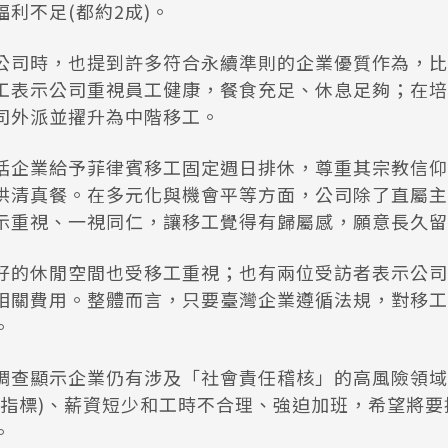
利不足(都約2成)。
公司時，也提到許多符合永續準則的企業優質作為，比
工表示公司重視員工健康，餐食充足、休息足夠；在培
司外派並擢升為中階移工。
括企業給予菲律賓移工固定週日排休，尊重其宗教信仰
供清真餐。在多元化與機會平等方面，公司除了直屬主
示重視、一視同仁，讓移工覺得有歸屬感，願意長久留
好的休閒空間也受移工重視；也有兩位受訪者表示公司
相關費用。整體而言，只要臺灣企業遵循法規，對移工
。
調查顯示企業仍有涉及「社會責任稽核」的高風險領域
動指標)、薪資短少和工時不合理、強迫加班，希望將
。