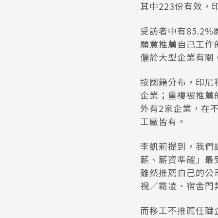
其中223份有效，
受訪者中有85.2
願意推薦自己工作的
僱於大型企業有關
按國籍分布，印尼
企業；重複被推薦
外有2家企業，在
工廠皆有。
李凱莉提到，我們
薪、薪資準確」最
雖然推薦自己的公司
視／霸凌、宿舍門
而移工不推薦任職