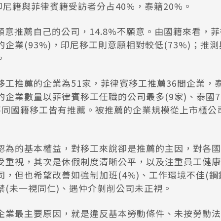
印尼籍與菲律賓籍受訪者分占40%，泰籍20%。
%願意推薦自己的公司，14.8%不願意。由國籍來看，
企業(93%)，印尼移工則意願相對較低(73%)；推
。
移工推薦的企業為51家，菲律賓移工推薦36間企業，泰
的企業數量以菲律賓移工任職的公司最多(9家)、泰國7
不同國籍移工皆有推薦。被推薦的企業規模從上市櫃公
認為的基本權益，對移工來說卻是推薦的主因，對各國
受重視，其次是休假制度清晰公平，以及注重員工健康
，但也希望改善如強制加班(4%)、工作環境不佳(鋼
禁(未一視同仁)、遇仲介剝削公司未正視。
企業最主要原因，就是違反基本勞動條件、未按勞動法規