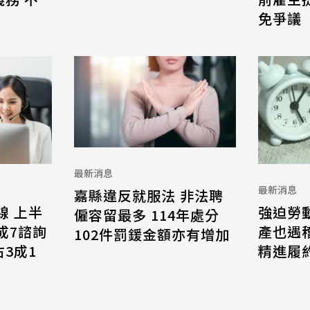
免爭議
最新消息
最新消息
嘉縣違反就服法 非法聘
線 上半
強迫勞
僱容留最多 114年處分
8成7諮詢
產也遇
102件罰鍰金額亦有增加
3成1
精進履