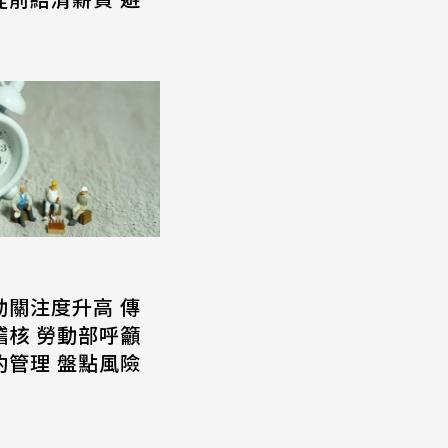
動關注度升高 傳
稽核 勞動部呼籲
約管理 盤點風險