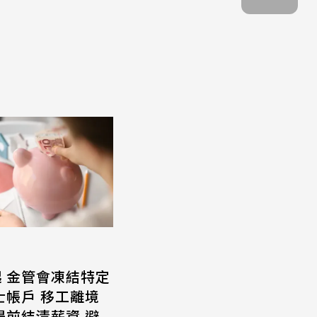
起 金管會凍結特定
士帳戶 移工離境
提前結清薪資 避