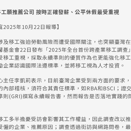
移工願推薦公司 按時正確發薪、公平休假最受重視
2025年10月22日報導】
涉及移工強迫勞動風險而遭受國際關注，也突顯臺灣在
馨基金會22日發布「2025年全台首份跨產業移工調查
受移工重視，採取永續準則的優質作為也更能強化移工
勵企業認識國際法遵標準，並將移工視為人才投資。
心主任李凱莉表示，目前臺灣企業受到兩方面的要求，
內部稽核，須符合其責任標準，如RBA和BSCI；證
準則(GRI)撰寫永續報告書，然而報告是否落地實踐的
移工多半擔憂受訪會影響其工作權益，因此調查改以推
受僱的企業、推薦原因；調查透過街訪與網路問卷，最終