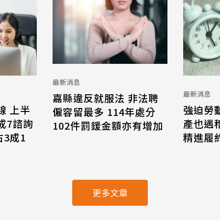
最新消息
最新消息
嘉縣違反就服法 非法聘
線 上半
強迫勞
僱容留最多 114年處分
8成7諮詢
產也遇
102件罰鍰金額亦有增加
3成1
精進履
更多文章