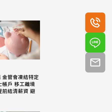
起 金管會凍結特定
士帳戶 移工離境
提前結清薪資 避