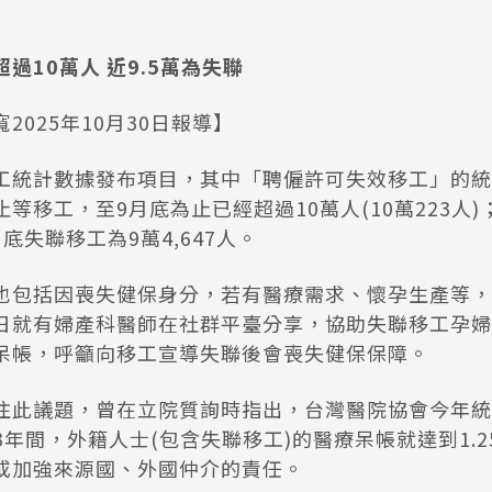
過10萬人 近9.5萬為失聯
2025年10月30日報導】
工統計數據發布項目，其中「聘僱許可失效移工」的統
等移工，至9月底為止已經超過10萬人(10萬223人
底失聯移工為9萬4,647人。
也包括因喪失健保身分，若有醫療需求、懷孕生產等，
日就有婦產科醫師在社群平臺分享，協助失聯移工孕婦
呆帳，呼籲向移工宣導失聯後會喪失健保保障。
注此議題，曾在立院質詢時指出，台灣醫院協會今年統計
023年間，外籍人士(包含失聯移工)的醫療呆帳就達到1.
或加強來源國、外國仲介的責任。