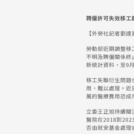
聘僱許可失效移工超
【外勞社記者劉達寬
勞動部近期調整移
不明及聘僱關係終止
新統計資料，至9月
移工失聯衍生問題
用，難以處理。近
萬的醫療費用恐成
立委王正旭持續關
醫院在2018到2
否由就安基金處理