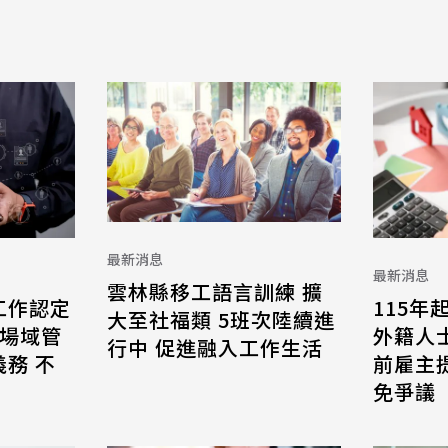
最新消息
最新消息
雲林縣移工語言訓練 擴
115年
工作認定
大至社福類 5班次陸續進
外籍人
 場域管
行中 促進融入工作生活
前雇主
務 不
免爭議