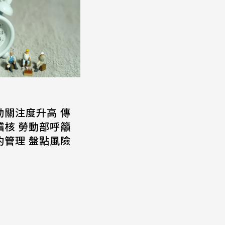
動關注度升高 傳
稽核 勞動部呼籲
約管理 盤點風險