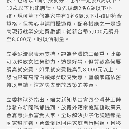
孩，也可以1個小孩就好，也不一定要6歲以下，
12歲以下也能聘請，原先規劃2名6歲以下小
孩，現可望下修為家中有1名6歲以下小孩即符合
資格，但擔心申請門檻過寬，配套措施之一是提
高現行就業安定費數額，從新台幣5,000元調升
至8,000元，盼以價制量。
立委蘇清泉表示支持，認為台灣缺工嚴重，此舉
可以釋放女性勞動力，這是好事，但質疑為何要
調高就安費，如果就安費提高到8,000元以上，
恐怕只有高階白領婦女較易受惠，藍領家庭依舊
難以申請，這就失去開放政策的美意。
立委林淑芬指出，婦女新知基金會跟台灣勞工陣
線發布新聞稿都提到，放寬外籍家庭幫傭政策只
會嘉惠少數富貴人家，全球解決少子化議題都是
國家幫忙養，台灣倒退回由家庭自行照顧，且移