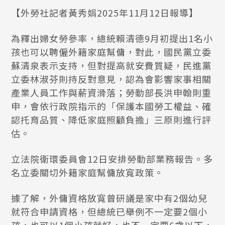
【外勞社記者黃秀娟2025年11月12日報導】
為釋出婦女勞參率，總統賴清德9月初提出1名小
孩也可以聘僱外籍家庭幫傭，對此，國民黨立委
蘇清泉表示支持，但對提高就安費質疑，民進黨
立委林淑芬則持反對意見，認為會影響家事相關
產業人員工作與薪資滑落；勞動部長洪申翰則重
申，會依行政院指示的「保護本國勞工權益、確
認托育品質、降低家庭照顧負擔」三原則進行評
估。
立法院衛環委員會12日安排勞動部業務報告。多
名立委關切外籍家庭幫傭放寬政策。
據了解，外傭資格放寬曾研議是家中有2個幼兒
就符合申請資格，但總統已舉例不一定要2個小