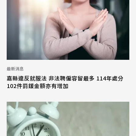
最新消息
嘉縣違反就服法 非法聘僱容留最多 114年處分
102件罰鍰金額亦有增加