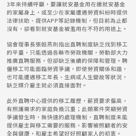
3年來持續呼籲，要讓就安基金用在繳就安基金
的家屬身上，或至少在家屬遭遇勞資糾紛時提供
法律扶助、提供APP等記錄機制，但目前為止都
沒有，卻看到就安基金被濫用在不符的用途上。
協會理事長張姮燕則指出直聘制度缺乏找到移工
的平臺，只能透過各縣市勞政機關，勞動部大力
推廣直聘服務，但卻缺乏後續的保障和管理。聘
僱移工可能面臨勞資爭議，即使勞資關係和諧，
也可能遭遇移工年長、生病或人生變故等狀況，
缺乏媒介雇主就必須直接面對。
此外直聘中心提供的移工履歷，薪資要求偏高，
有照護需求的家庭負擔沉重；此類案件突顯勞資
爭議發生時，無快速的處理機制，直聘制度未能
提供雇主與移工需要的服務，影響被照顧者的安
全與健康，和雇主希望好好照顧家人的初衷。