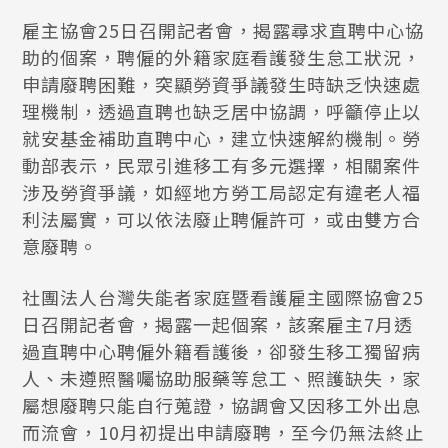
雇主協會25日召開記者會，揭露尋求直聘中心協
助的個案，聘僱的外籍家庭看護發生怠工狀況，
申請廢聘困難，突顯勞資爭議發生時缺乏快速處
理機制，透過直聘也缺乏居中協調，呼籲停止以
就安基金補助直聘中心，建立快速解約機制。勞
動部表示，民眾引進移工有多元選擇，相關案件
涉及勞資爭議，如經地方勞工局認定有違老人福
利法屬實，可以依法廢止聘僱許可，或由雙方合
意廢聘。
社團法人台灣失能者家庭暨看護雇主國際協會25
日召開記者會，揭露一起個案，該案雇主7月透
過直聘中心聘僱外籍看護後，卻發生移工獨留病
人、未遵照醫囑協助服藥等怠工、照護缺失，家
屬想廢聘只能自行蒐證，協調會又因移工外出息
而流會，10月初提出申請廢聘，至今仍無法終止