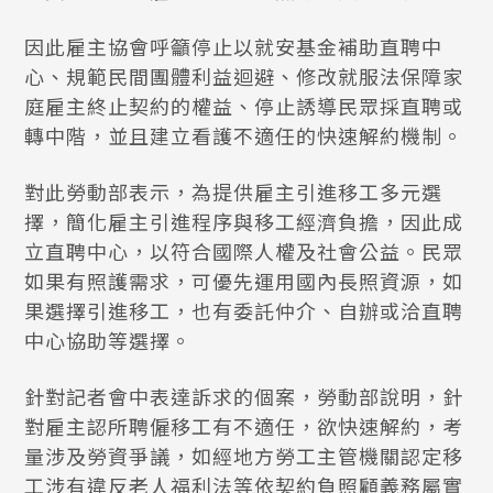
因此雇主協會呼籲停止以就安基金補助直聘中
心、規範民間團體利益迴避、修改就服法保障家
庭雇主終止契約的權益、停止誘導民眾採直聘或
轉中階，並且建立看護不適任的快速解約機制。
對此勞動部表示，為提供雇主引進移工多元選
擇，簡化雇主引進程序與移工經濟負擔，因此成
立直聘中心，以符合國際人權及社會公益。民眾
如果有照護需求，可優先運用國內長照資源，如
果選擇引進移工，也有委託仲介、自辦或洽直聘
中心協助等選擇。
針對記者會中表達訴求的個案，勞動部說明，針
對雇主認所聘僱移工有不適任，欲快速解約，考
量涉及勞資爭議，如經地方勞工主管機關認定移
工涉有違反老人福利法等依契約負照顧義務屬實