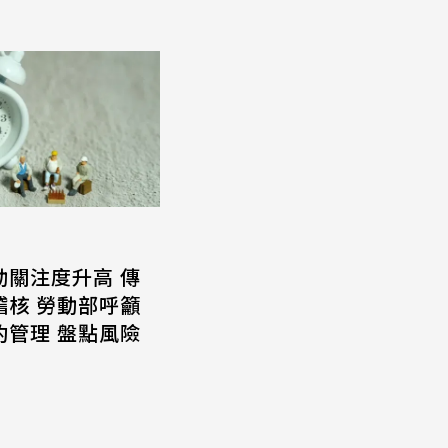
動關注度升高 傳
稽核 勞動部呼籲
約管理 盤點風險