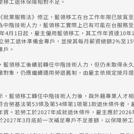
使移工退休保障相對不足。
《就業服務法》修正，藍領移工在台工作年限已放寬至
為中階技術人力，藍領移工實際上已有可能在台服務至
6年4月1日起，雇主僱用藍領移工，其工作年資達10
設立勞工退休準備金專戶，並按其每月薪資總額2%至1
專戶。
，藍領移工後續若轉任中階技術人力，但仍未取得永久
繳對象，仍應繼續適用勞退舊制，由雇主依規定按月提
示，藍領移工轉任中階技術人力後，與外籍專業人才相
符合勞基法第53條及第54條第1項第1款退休條件者，
資。若勞工於2027年成就退休條件，雇主應於202
於2027年3月底前一次補足專戶不足差額，以保障勞