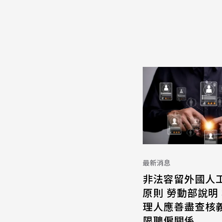
最新消息
非法容留外國人
原則 勞動部說明
理人應善盡查核義
限聘僱關係