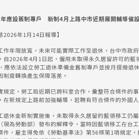
10年應設舊制專戶 新制4月上路中市近期展開輔導催
2026年1月14日報導】
工作年限放寬，未來可能實際工作至退休，台中市政府
，自2026年4月1日起，僱用未取得永久居留許可的藍
者，應依法設立勞工退休準備金舊制專戶並按月提撥退
因制度轉換產生保障落差。
實規定，勞工局近期已跨科室合作，彙整符合條件的事
，在新規定上路前加強輔導，若聘有符合條件的外國人
工退休金新制實施後，未取得永久居留的藍領移工仍屬
（現為勞動部）發布的解釋令，當時因藍領移工在台工
條件，雇主得免依《勞動基準法》第56條第1項規定，