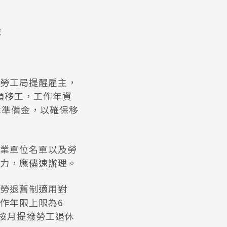
設
勞工局提醒雇主，
領移工，工作年資
休準備金，以確保移
業單位名單以及勞
力，應儘速辦理。
勞退舊制適用對
作年限上限為6
按月提撥勞工退休