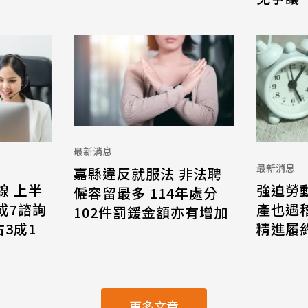
最新消息
最新消息
嘉縣違反就服法 非法聘
線 上半
強迫勞
僱容留最多 114年處分
8成7諮詢
產也遇
102件罰鍰金額亦有增加
3成1
精進履
更多文章