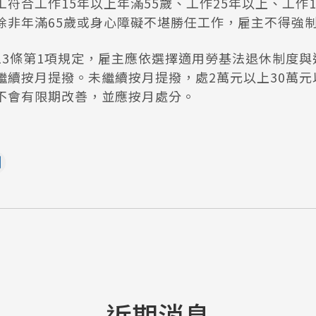
符合工作15年以上年滿55歲、工作25年以上、工作1
除非年滿65歲或身心障礙不堪勝任工作，雇主不得強
13條第1項規定，雇主應依選擇適用勞基法退休制度與
繼續按月提撥。未繼續按月提撥，處2萬元以上30萬元
不會有限期改善，並應按月處分。
近期消息