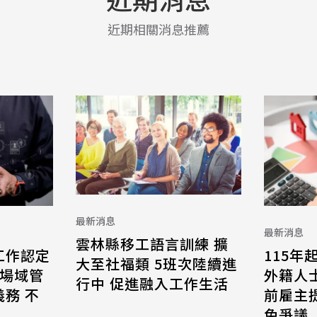
近期相關消息推薦
最新消息
最新消息
雲林縣移工語言訓練 擴
工作認定
115年
大至社福類 5班次陸續進
 場域管
外籍人
行中 促進融入工作生活
務 不
前雇主
免爭議