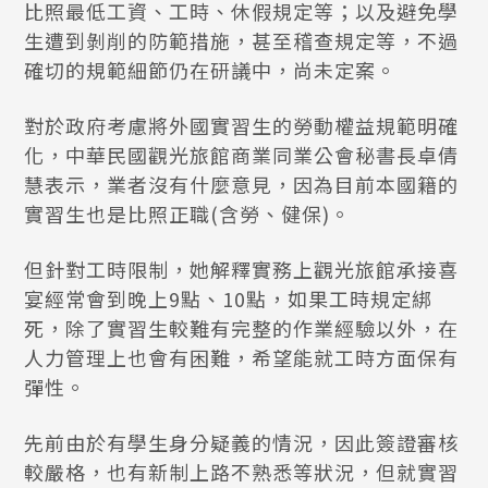
比照最低工資、工時、休假規定等；以及避免學
生遭到剝削的防範措施，甚至稽查規定等，不過
確切的規範細節仍在研議中，尚未定案。
對於政府考慮將外國實習生的勞動權益規範明確
化，中華民國觀光旅館商業同業公會秘書長卓倩
慧表示，業者沒有什麼意見，因為目前本國籍的
實習生也是比照正職(含勞、健保)。
但針對工時限制，她解釋實務上觀光旅館承接喜
宴經常會到晚上9點、10點，如果工時規定綁
死，除了實習生較難有完整的作業經驗以外，在
人力管理上也會有困難，希望能就工時方面保有
彈性。
先前由於有學生身分疑義的情況，因此簽證審核
較嚴格，也有新制上路不熟悉等狀況，但就實習