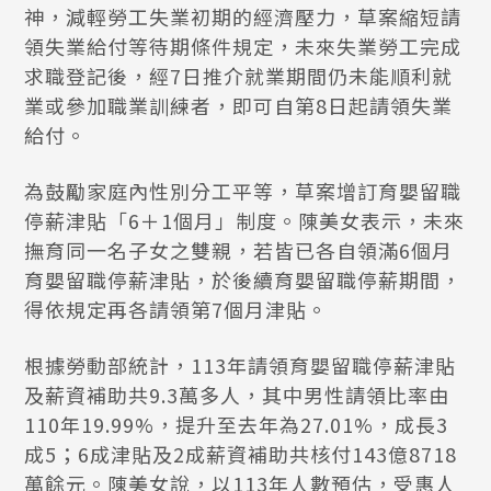
神，減輕勞工失業初期的經濟壓力，草案縮短請
領失業給付等待期條件規定，未來失業勞工完成
求職登記後，經7日推介就業期間仍未能順利就
業或參加職業訓練者，即可自第8日起請領失業
給付。
為鼓勵家庭內性別分工平等，草案增訂育嬰留職
停薪津貼「6＋1個月」制度。陳美女表示，未來
撫育同一名子女之雙親，若皆已各自領滿6個月
育嬰留職停薪津貼，於後續育嬰留職停薪期間，
得依規定再各請領第7個月津貼。
根據勞動部統計，113年請領育嬰留職停薪津貼
及薪資補助共9.3萬多人，其中男性請領比率由
110年19.99%，提升至去年為27.01%，成長3
成5；6成津貼及2成薪資補助共核付143億8718
萬餘元。陳美女說，以113年人數預估，受惠人