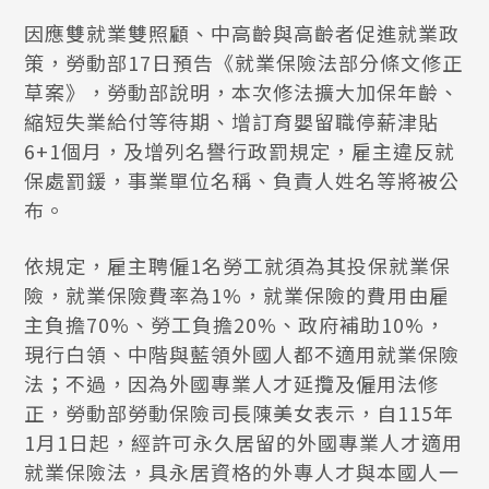
因應雙就業雙照顧、中高齡與高齡者促進就業政
策，勞動部17日預告《就業保險法部分條文修正
草案》，勞動部說明，本次修法擴大加保年齡、
縮短失業給付等待期、增訂育嬰留職停薪津貼
6+1個月，及增列名譽行政罰規定，雇主違反就
保處罰鍰，事業單位名稱、負責人姓名等將被公
布。
依規定，雇主聘僱1名勞工就須為其投保就業保
險，就業保險費率為1%，就業保險的費用由雇
主負擔70%、勞工負擔20%、政府補助10%，
現行白領、中階與藍領外國人都不適用就業保險
法；不過，因為外國專業人才延攬及僱用法修
正，勞動部勞動保險司長陳美女表示，自115年
1月1日起，經許可永久居留的外國專業人才適用
就業保險法，具永居資格的外專人才與本國人一