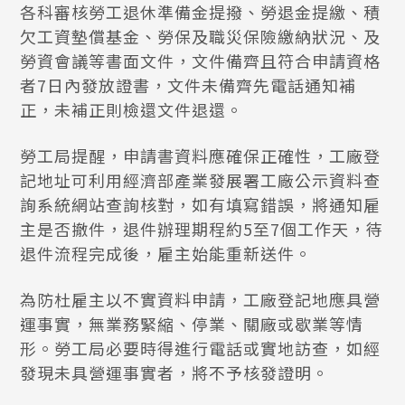
各科審核勞工退休準備金提撥、勞退金提繳、積
欠工資墊償基金、勞保及職災保險繳納狀況、及
勞資會議等書面文件，文件備齊且符合申請資格
者7日內發放證書，文件未備齊先電話通知補
正，未補正則檢還文件退還。
勞工局提醒，申請書資料應確保正確性，工廠登
記地址可利用經濟部產業發展署工廠公示資料查
詢系統網站查詢核對，如有填寫錯誤，將通知雇
主是否撤件，退件辦理期程約5至7個工作天，待
退件流程完成後，雇主始能重新送件。
為防杜雇主以不實資料申請，工廠登記地應具營
運事實，無業務緊縮、停業、關廠或歇業等情
形。勞工局必要時得進行電話或實地訪查，如經
發現未具營運事實者，將不予核發證明。