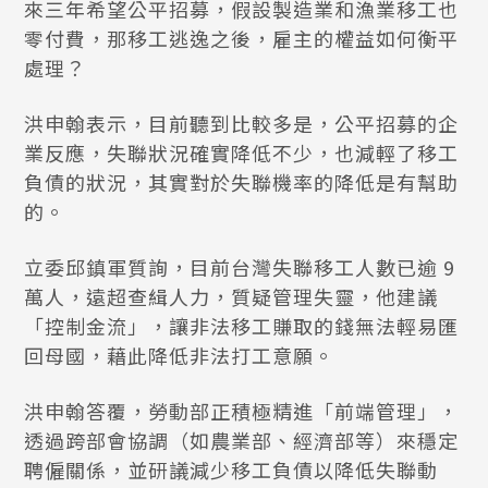
來三年希望公平招募，假設製造業和漁業移工也
零付費，那移工逃逸之後，雇主的權益如何衡平
處理？
洪申翰表示，目前聽到比較多是，公平招募的企
業反應，失聯狀況確實降低不少，也減輕了移工
負債的狀況，其實對於失聯機率的降低是有幫助
的。
立委邱鎮軍質詢，目前台灣失聯移工人數已逾 9
萬人，遠超查緝人力，質疑管理失靈，他建議
「控制金流」，讓非法移工賺取的錢無法輕易匯
回母國，藉此降低非法打工意願。
洪申翰答覆，勞動部正積極精進「前端管理」，
透過跨部會協調（如農業部、經濟部等）來穩定
聘僱關係，並研議減少移工負債以降低失聯動