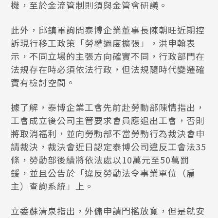
機，至於金流管制則須與金管會研議。
此外，邱鎮軍詢問泰博企業董事長陳朝旺近期控
訴現行移工政策「勞權過度擴張」，洪申翰表
示，不同立場的主張方向確實不同，行政部門在
法規存在時必須依法行政，但法規隨時代變遷確
實有檢討空間。
據了解，泰博企業工會先前赴勞動部陳情指出，
工會成立後公司主管要求會員應退出工會，否則
將取消福利，並向勞動部不當勞動行為裁決會申
請裁決，裁決會近日認定泰博公司違反工會法35
條，勞動部後續將依法處以10萬元至50萬罰
鍰，並且公告於「違反勞動法令事業單位（雇
主）查詢系統」上。
立委蘇清泉指出，外傭申請門檻放寬，但是就安