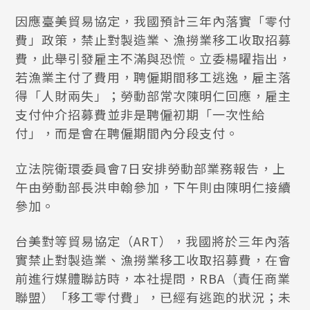
因應臺美貿易協定，我國預計三年內落實「零付
費」政策，禁止對製造業、漁撈業移工收取招募
費，此舉引發雇主不滿與恐慌。立委楊曜指出，
若漁業主付了費用，聘僱期間移工逃逸，雇主落
得「人財兩失」；勞動部常次陳明仁回應，雇主
支付仲介招募費並非是聘僱初期「一次性給
付」，而是會在聘僱期間內分段支付。
立法院衛環委員會7日安排勞動部業務報告，上
午由勞動部長洪申翰參加，下午則由陳明仁接續
參加。
台美對等貿易協定（ART），我國將於三年內落
實禁止對製造業、漁撈業移工收取招募費，在會
前進行媒體聯訪時，本社提問，RBA（責任商業
聯盟）「移工零付費」，已經有逃跑的狀況；未