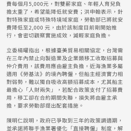
費每個月5,000元，對雙薪家庭、年輕人育兒負
擔太重了，希望能降低就安費；洪申翰表示，針
對特殊家庭或特殊特境域家庭，勞動部已將就安
費降低至2,000 元，由於該制度目前剛開始推
行，會密切觀察實施成效，減輕家庭負擔。
立委楊曜指出，根據臺美貿易相關協定，台灣需
在三年內禁止向製造業及企業類移工收取招募與
仲介費用，該費用應由雇主負擔，近海漁業多屬
適用《勞基法》的境內聘僱，但船主經濟實力相
對弱勢，難以獨自吸收高額招募成本，尤其船主
最擔心「人財兩失」，若配合政策支付了招募費
用，移工卻在合約期間失聯，損失將由雇主承
擔，要求勞動部提出配套措施。
陳明仁說明，政府已爭取到三年的政策調適期，
並承諾將聯手漁業署優化「直接聘僱」制度，解