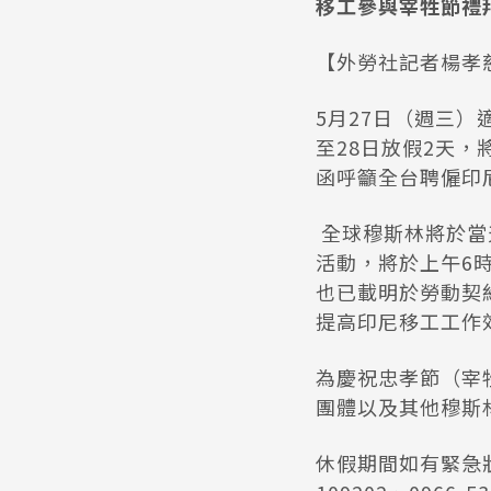
移工參與宰牲節禮
【外勞社記者楊孝慈
5月27日（週三
至28日放假2天
函呼籲全台聘僱印
全球穆斯林將於當
活動，將於上午6
也已載明於勞動契
提高印尼移工工作
為慶祝忠孝節（宰
團體以及其他穆斯
休假期間如有緊急狀況