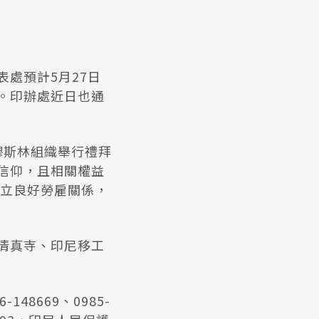
處預計5月27日
。印辦處近日也通
穆斯林組織舉行禮拜
信仰，且相關權益
立良好勞雇關係，
清真寺、印尼移工
48669、0985-