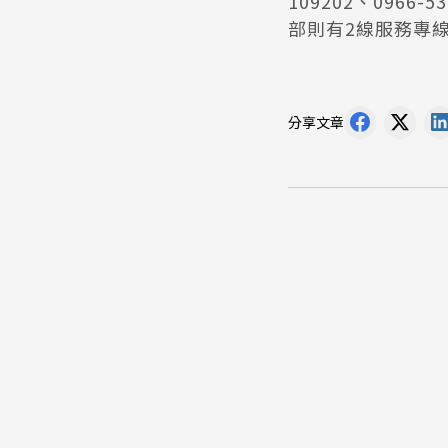
109202、0966
部則有2線服務專線，電
分享文章