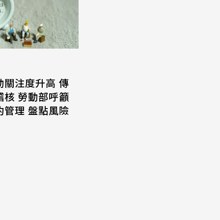
動關注度升高 傳
稽核 勞動部呼籲
約管理 盤點風險