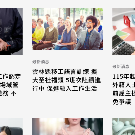
最新消息
最新消息
雲林縣移工語言訓練 擴
工作認定
115年
大至社福類 5班次陸續進
 場域管
外籍人
行中 促進融入工作生活
務 不
前雇主
免爭議