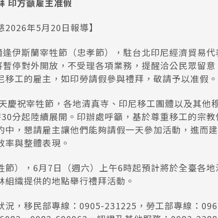
拜 印方籲雇主准假
2026年5月20日報導】
）適逢伊斯蘭宰牲節（忠孝節），駐台北印尼經濟貿易代表
，將暫停對外開放，不受理各項業務，提醒洽公民眾留意
尼移工的雇主，如印勞請假參與禮拜，敬請予以准假。
天慶祝宰牲節，各地清真寺、印尼移工團體以及其他
時30分起陸續展開。印辦處呼籲，基於尊重移工的宗教
約中，懇請雇主讓他們能夠請假一天參加活動，進而建
效率與整體表現。
牲節），6月7日（週六）上午6時起預計將於全臺各地
林組織提供的地點舉行禮拜活動。
，移民部專線：0905-231225，勞工部專線：0966-1