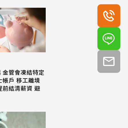
起 金管會凍結特定
士帳戶 移工離境
提前結清薪資 避