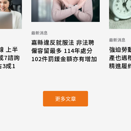
最新消息
最新消息
嘉縣違反就服法 非法聘
線 上半
強迫勞
僱容留最多 114年處分
8成7諮詢
產也遇
102件罰鍰金額亦有增加
3成1
精進履
更多文章