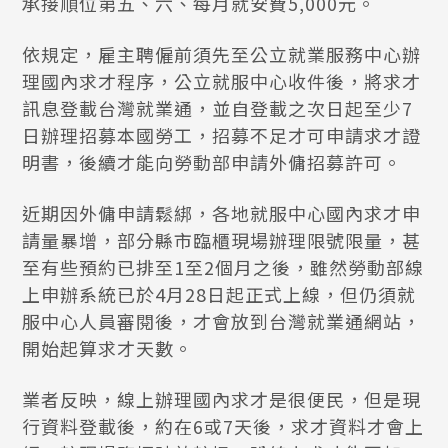
承接順位第五、六、每月就安費5,000元。
依規定，雇主聘僱前須先至公立就業服務中心辦
理國內求才程序，公立就服中心收件後，將求才
訊息登載台灣就業通，並自登載之次日起至少7
日辦理招募本國勞工，招募不足才可申請求才證
明書，後續才能向勞動部申請外傭招募許可。
近期因外傭申請鬆綁，各地就服中心國內求才申
請量暴增，部分縣市臨櫃現場辦理限號限量，甚
至有些預約已排至1至2個月之後，雖然勞動部線
上申辦系統已於4月28日起正式上線，但仍須就
服中心人員審閱後，才會放到台灣就業通網站，
開始起算求才天數。
業者反映，線上辦理國內求才是很便民，但是現
行資料登載後，約在6或7天後，求才資料才會上