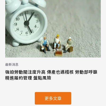
最新消息
強迫勞動關注度升高 傳產也遇稽核 勞動部呼籲
精進履約管理 盤點風險
更多文章