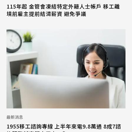
115年起 金管會凍結特定外籍人士帳戶 移工離
境前雇主提前結清薪資 避免爭議
最新消息
1955移工諮詢專線 上半年來電9.8萬通 8成7諮