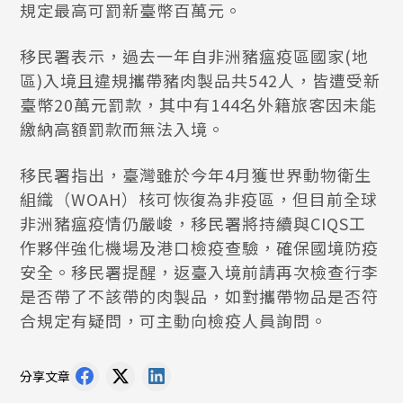
規定最高可罰新臺幣百萬元。
移民署表示，過去一年自非洲豬瘟疫區國家(地
區)入境且違規攜帶豬肉製品共542人，皆遭受新
臺幣20萬元罰款，其中有144名外籍旅客因未能
繳納高額罰款而無法入境。
移民署指出，臺灣雖於今年4月獲世界動物衛生
組織（WOAH）核可恢復為非疫區，但目前全球
非洲豬瘟疫情仍嚴峻，移民署將持續與CIQS工
作夥伴強化機場及港口檢疫查驗，確保國境防疫
安全。移民署提醒，返臺入境前請再次檢查行李
是否帶了不該帶的肉製品，如對攜帶物品是否符
合規定有疑問，可主動向檢疫人員詢問。
分享文章