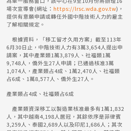
為單一服務窗口，該中心在9至10月份將辦理16
場次宣導會(網址：
https://lrsc.wda.gov.tw
)，
提供有意願申請或轉任外國中階技術人力的雇主
了解相關規定。
根據資料，「移工留才久用方案」截至113年
6月30日止，中階技術人力有3萬3,654人提出申
請案，其中產業類1萬3,879人、社福類1萬
9,748人，僑外生27人申請；已通過核准3萬
1,074人，產業類占4成、1萬2,470人、社福類
占6成、1萬8,577人、僑外生27人。
產業類占4成、社福類占6成
產業類資深移工以製造業核准最多有1萬1,832
人，其中越南4,198人居冠，其餘依序是菲律賓
3,259人、泰國2,689人以及印尼1,686人；其次