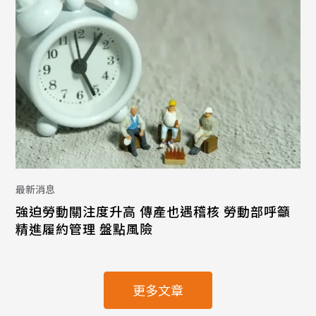
最新消息
強迫勞動關注度升高 傳產也遇稽核 勞動部呼籲
精進履約管理 盤點風險
更多文章