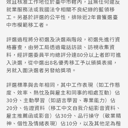
效且核准工作地位於臺中市轄內，且無任何違反
就業服務法或我國法令相關不良紀錄的藍領移
工。另基於評選的公平性，排除近2年曾獲選臺
中市模範移工者。
評選過程將分初選及決選兩階段，初選先進行資
格審查，由勞工局透過電話訪談、訪視收集資
料，經評選委員平均總評分達80分以上者即可進
入決選，從中選出8名優秀移工予以頒獎表揚，
另就入圍決選者另發給獎項。
評選標準與去年相同，其中工作表現（如工作態
度、效率、熱忱及與雇主和同事的相處互動）佔
30分、主動學習（如語言學習、專業能力）佔
20分、佐證資料（移工中文自我介紹影音資料、
雇主推薦函或影音）佔30分、品行操守（敬業精
神、個性及情緒表現）佔10分，以及其他足為楷