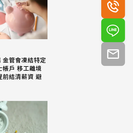
起 金管會凍結特定
士帳戶 移工離境
提前結清薪資 避