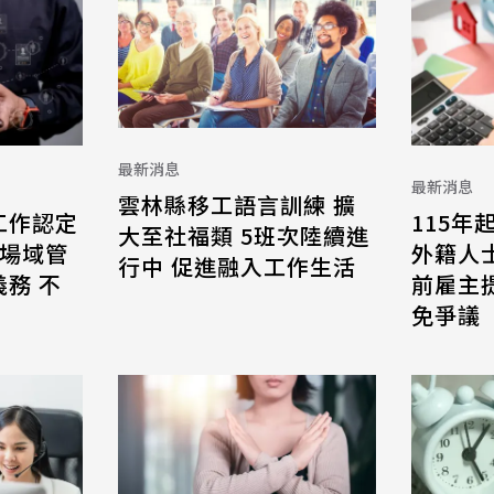
最新消息
最新消息
雲林縣移工語言訓練 擴
工作認定
115年
大至社福類 5班次陸續進
 場域管
外籍人
行中 促進融入工作生活
務 不
前雇主
免爭議