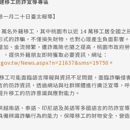
市建移工防詐宣導專區
慈一月二十日臺北報導】
0 萬名外籍移工，其中桃園市以近 14 萬移工居全國之
形式的詐騙，不僅損失財物，也對心理產生負面影響。
增加、金流頻繁，遭詐風險也隨之提高，桃園市政府勞
」，提供外籍朋友即時獲取必要資訊，網址：
cg.gov.tw/News.aspx?n=21637&sms=19750
。
移工可能面臨語言障礙與資訊不足問題，面臨詐騙侵
言的防詐資訊，透過網站與社群媒體進行廣泛宣導，呼
提升移工的防詐意識與應對能力。
供越南語、泰語、印尼語及英語等多國語言的防詐宣導
具備辨識詐騙行為的能力，保障移工的財物安全，營造