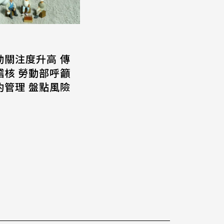
動關注度升高 傳
稽核 勞動部呼籲
約管理 盤點風險