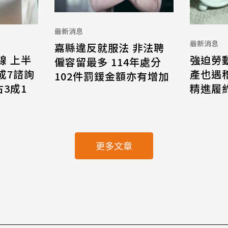
最新消息
最新消息
嘉縣違反就服法 非法聘
線 上半
強迫勞
僱容留最多 114年處分
8成7諮詢
產也遇
102件罰鍰金額亦有增加
3成1
精進履
更多文章