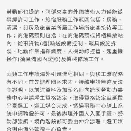
勞動部也提醒，聘僱來臺的外國技術人力僅能從
事經許可工作，旅宿服務工作範圍包括：房務、
清潔、訂房及旅宿業所屬工作場所旅客接待等工
作；商港碼頭則包括：在商港碼頭或貨櫃集散站
內，從事貨物(櫃)輸送設備控制、載具設施拆
裝、地勤作業指揮調度、人機動線控管、起重機
操作(須具備國內證照)及機械修護工作。
兩類工作申請海外引進流程相同，與移工流程略
有不同，首先辦理國內求才，接續申請無違反法
令證明，以前述資料及加薪名冊向跨國勞動力事
務中心申請雇主資格認定，取得資格認定至延攬
平臺選工，選工媒合完成，透過事務中心線上系
統申請聘僱許可，最後辦理外國人入國手續。勞
動部強調，境內階段都可委由仲介辦理，選工媒
合則由海外延攬中心負責。