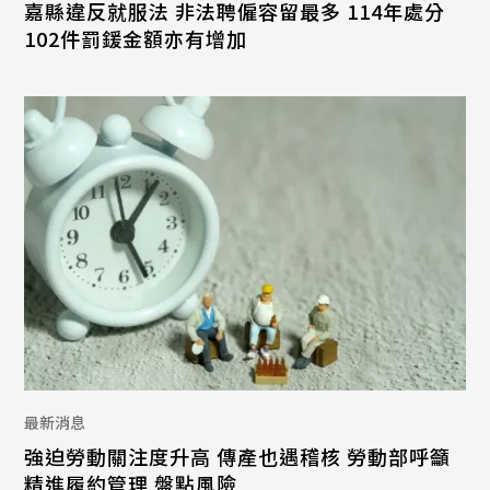
嘉縣違反就服法 非法聘僱容留最多 114年處分
102件罰鍰金額亦有增加
最新消息
強迫勞動關注度升高 傳產也遇稽核 勞動部呼籲
精進履約管理 盤點風險